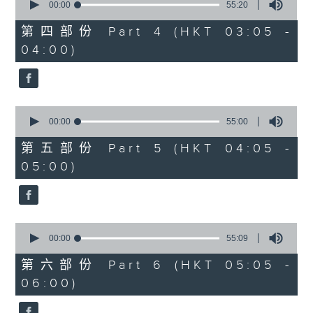
seconds
00:00
55:20
of
55
第四部份 Part 4 (HKT 03:05 -
minutes,
04:00)
20
seconds
0
seconds
00:00
55:00
of
55
第五部份 Part 5 (HKT 04:05 -
minutes,
05:00)
0
seconds
0
seconds
00:00
55:09
of
55
第六部份 Part 6 (HKT 05:05 -
minutes,
06:00)
9
seconds