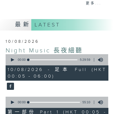
When you are alone and sleepless,
更多...
please remember good music is
always there on Radio 4.
最新
LATEST
「長夜細聽」節目當然少不了氣質優雅的作
品，每晚亦會精選一些中國音樂送上。週五和
週六晚還有兩小時爵士樂。
10/08/2026
Night Music 長夜細聽
如果哪天你不能入睡，別忘了第四台這裡總有
0
值得細聽的音樂。
seconds
00:00
5:29:59
of
5
10/08/2026 - 足本 Full (HKT
hours,
00:05 - 06:00)
29
minutes,
59
seconds
0
seconds
00:00
55:10
of
55
第一部份 Part 1 (HKT 00:05 -