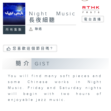
Night Music
長夜細聽
電台直播
聯絡
所有集數
您喜歡這個節目嗎?
簡介
GIST
You will find many soft pieces and
some Chinese works in Night
Music. Friday and Saturday nights
will begin with two hours of
enjoyable jazz music.