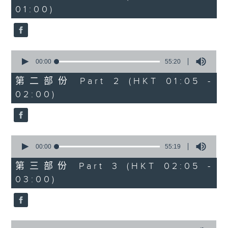
minutes,
01:00)
10
seconds
0
seconds
00:00
55:20
of
55
第二部份 Part 2 (HKT 01:05 -
minutes,
02:00)
20
seconds
0
seconds
00:00
55:19
of
55
第三部份 Part 3 (HKT 02:05 -
minutes,
03:00)
19
seconds
0