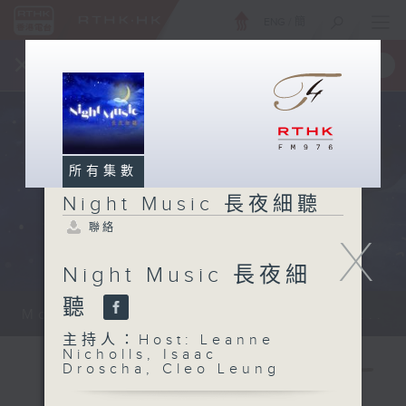
ENG
/
簡
×
全新 RTHK On The Go
取得
一手掌握 RTHK 電台、電視節目
所有集數
Night Music 長夜細聽
聯絡
X
Night Music 長夜細
聽
Monday - Sunday 星期一至日 12am...
主持人：Host: Leanne
Nicholls, Isaac
Droscha, Cleo Leung