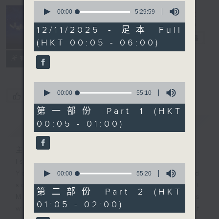
0
seconds
00:00
5:29:59
of
Night Music
5
12/11/2025 - 足本 Full
hours,
長夜細聽
電台直播
(HKT 00:05 - 06:00)
29
minutes,
聯絡
59
所有集數
seconds
0
seconds
00:00
55:10
您喜歡這個節目嗎?
of
55
第一部份 Part 1 (HKT
minutes,
00:05 - 01:00)
簡介
GIST
10
seconds
主持人：Host: Leanne Nicholls,
Isaac Droscha, Cleo Leung
0
You will find many soft pieces and
seconds
00:00
55:20
of
some Chinese works in Night
55
第二部份 Part 2 (HKT
Music. Friday and Saturday nights
minutes,
01:05 - 02:00)
20
will begin with two hours of
seconds