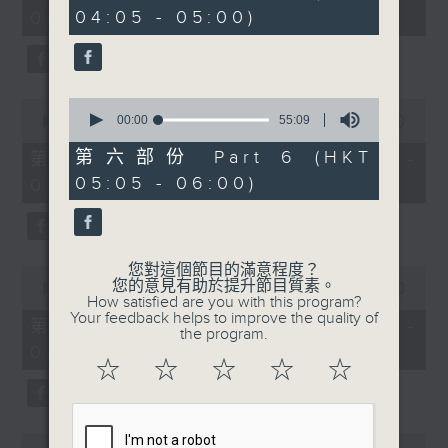
minutes,
minutes,
04:05 - 05:00)
02:00)
0
20
seconds
seconds
0
0
seconds
00:00
55:09
seconds
00:00
54:59
of
of
55
54
第六部份 Part 6 (HKT
第三部份 Part 3 (HKT 02:05 -
minutes,
minutes,
05:05 - 06:00)
03:00)
9
59
seconds
seconds
您對這個節目的滿意程度？
0
您的意見有助於提升節目質素。
seconds
00:00
55:00
How satisfied are you with this program?
of
Your feedback helps to improve the quality of
55
第四部份 Part 4 (HKT 03:05 -
the program.
minutes,
04:00)
0
☆
☆
☆
☆
☆
seconds
0