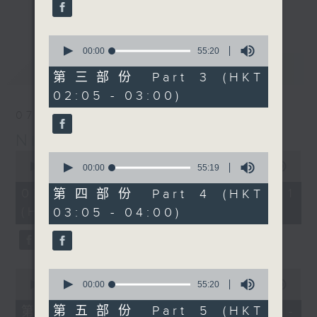
enjoyable jazz music.
更多...
When you are alone and sleepless,
0
seconds
00:00
55:20
please remember good music is
of
最新
LATEST
always there on Radio 4.
55
第三部份 Part 3 (HKT
minutes,
02:05 - 03:00)
20
「長夜細聽」節目當然少不了氣質優雅的作
seconds
07/08/2026
品，每晚亦會精選一些中國音樂送上。週五和
Night Music 長夜細聽
週六晚還有兩小時爵士樂。
0
0
seconds
00:00
54:59
seconds
00:00
55:19
如果哪天你不能入睡，別忘了第四台這裡總有
of
of
54
值得細聽的音樂。
55
07/08/2026 - 第一部份 Part 1
第四部份 Part 4 (HKT
minutes,
minutes,
(HKT 00:05 - 01:00)
03:05 - 04:00)
59
19
seconds
seconds
0
0
seconds
seconds
00:00
55:00
00:00
55:20
of
of
55
55
第五部份 Part 5 (HKT
第二部份 Part 2 (HKT 01:05 -