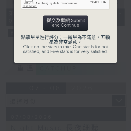
seconds
00:00
55:00
of
55
第五部份 Part 5 (HKT 04:05 -
minutes,
提交及繼續 Submit
05:00)
0
and Continue
seconds
點擊星星進行評分：一顆星為不滿意，五顆
星為非常滿意。
Click on the stars to rate: One star is for not
satisfied, and Five stars is for very satisfied.
重溫
CATCHUP
07 - 08
2026
07/08/2026
Night Music 長夜細聽