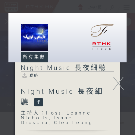
ENG
/
簡
×
全新 RTHK On The Go
取得
一手掌握 RTHK 電台、電視節目
所有集數
Night Music 長夜細聽
X
聯絡
Night Music 長夜細
聽
Monday - Sunday 星期一至日 12am...
主持人：Host: Leanne
Nicholls, Isaac
Droscha, Cleo Leung