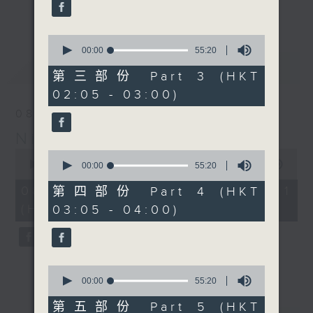
enjoyable jazz music.
更多...
When you are alone and sleepless,
0
seconds
00:00
55:20
please remember good music is
of
最新
LATEST
always there on Radio 4.
55
第三部份 Part 3 (HKT
minutes,
02:05 - 03:00)
20
「長夜細聽」節目當然少不了氣質優雅的作
seconds
08/08/2026
品，每晚亦會精選一些中國音樂送上。週五和
Night Music 長夜細聽
週六晚還有兩小時爵士樂。
0
0
seconds
00:00
55:00
seconds
00:00
55:20
如果哪天你不能入睡，別忘了第四台這裡總有
of
of
55
值得細聽的音樂。
55
08/08/2026 - 第一部份 Part 1
第四部份 Part 4 (HKT
minutes,
minutes,
(HKT 00:05 - 01:00)
03:05 - 04:00)
0
20
seconds
seconds
0
seconds
00:00
55:20
of
55
第五部份 Part 5 (HKT