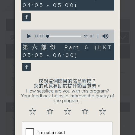
minutes,
重溫
CATCHUP
04:05 - 05:00)
20
seconds
07 - 08
2026
0
seconds
00:00
55:10
of
55
第六部份 Part 6 (HKT
minutes,
08/08/2026
05:05 - 06:00)
10
seconds
Night Music 長夜細聽
第一部份 Part 1 (HKT 00:05 -
您對這個節目的滿意程度？
您的意見有助於提升節目質素。
01:00)
How satisfied are you with this program?
Your feedback helps to improve the quality of
the program.
07/08/2026
☆
☆
☆
☆
☆
Night Music 長夜細聽
足本 Full (HKT 00:05 - 06:00)