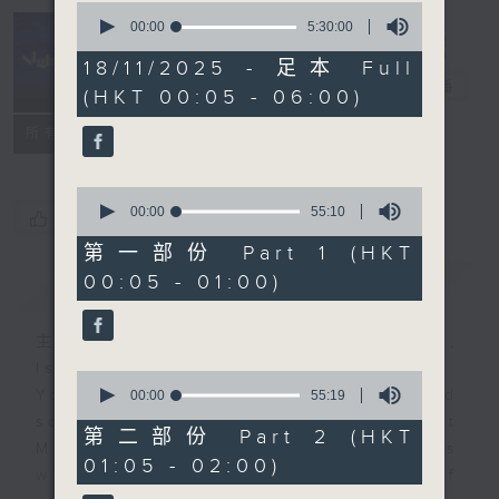
0
seconds
00:00
5:30:00
of
Night Music
5
18/11/2025 - 足本 Full
hours,
長夜細聽
電台直播
(HKT 00:05 - 06:00)
30
minutes,
聯絡
0
所有集數
seconds
0
seconds
00:00
55:10
您喜歡這個節目嗎?
of
55
第一部份 Part 1 (HKT
minutes,
00:05 - 01:00)
簡介
GIST
10
seconds
主持人：Host: Leanne Nicholls,
Isaac Droscha, Cleo Leung
0
You will find many soft pieces and
seconds
00:00
55:19
of
some Chinese works in Night
55
第二部份 Part 2 (HKT
Music. Friday and Saturday nights
minutes,
01:05 - 02:00)
19
will begin with two hours of
seconds