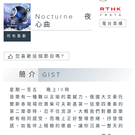
Nocturne 夜
心曲
電台直播
所有集數
您喜歡這個節目嗎?
簡介
GIST
星期一至五 晚上10時
音樂有一種難以言喻的震撼力。俄國大文豪托
爾斯泰現場欣賞柴可夫斯基第一弦樂四重奏的
第二樂章時，忍不住流淚。大概我們對聽音樂
都有相同感受，而晚上正好整理思緒，抒發情
感。如能伴上精緻的樂曲，讓你沉澱一整天的
經歷，定能為你這天劃上完美句號。