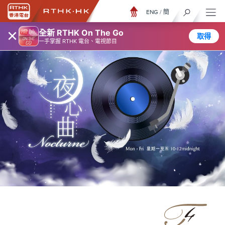
ENG
/
簡
×
全新 RTHK On The Go
取得
一手掌握 RTHK 電台、電視節目