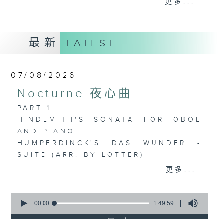
更多...
歡迎收聽逢星期一至五晚上10至12時的「夜
心曲」，在曼妙的美樂之中重新得力。
最新
LATEST
07/08/2026
Nocturne 夜心曲
PART 1:
HINDEMITH'S SONATA FOR OBOE
AND PIANO
HUMPERDINCK'S DAS WUNDER -
SUITE (ARR. BY LOTTER)
FALLA'S SUITE POPULAIRE
更多...
ESPAGNOLE FOR VIOLIN AND
PIANO
0
seconds
00:00
1:49:59
of
PART 2: