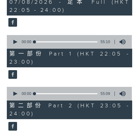
1
07/08/2026 - 足本 Full (HKT
COLERIDGE-TAYLOR'S GIPSY SUITE
hour,
22:05 - 24:00)
49
FOR VIOLIN AND PIANO, OP.20
minutes,
(ARR. BY ARTOK)
59
seconds
MOZART'S CONCERTO FOR VIOLIN
& ORCH. NO.3 IN G, K.216
0
TAILLEFERRE'S DANS LE STYLE
seconds
00:00
55:10
of
LOUIS XV - SUITE FOR
55
第一部份 Part 1 (HKT 22:05 -
HARPSICHORD
minutes,
23:00)
10
seconds
0
seconds
00:00
55:09
of
55
第二部份 Part 2 (HKT 23:05 -
minutes,
24:00)
9
seconds