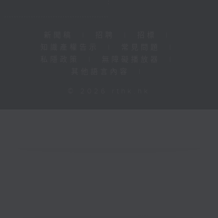
新聞稿
|
招聘
|
招標
|
知識產權告示
|
常見問題
|
私隱政策
|
無障礙播放器
|
其他語言內容
|
© 2026 rthk.hk