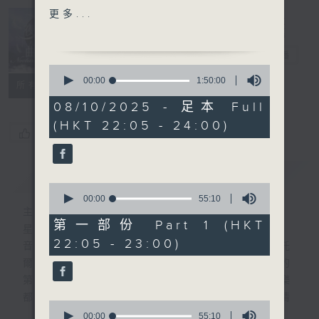
REGINA CAELI
更多...
Nocturne 夜
HIGHLIGHT OF PART 2:
心曲
電台直播
HUMMEL'S PIANO TRIO
0
NO.7 IN E FLAT, OP.96
seconds
00:00
1:50:00
所有集數
of
1
08/10/2025 - 足本 Full
For the complete
hour,
(HKT 22:05 - 24:00)
50
programme, please
您喜歡這個節目嗎?
minutes,
refer to "Daily Music
0
seconds
Listing每日播放曲目"
簡介
GIST
(radio4.rthk.hk)
0
seconds
00:00
55:10
of
主持人：Daphne Lee 李德芬
55
第一部份 Part 1 (HKT
星期一至五 晚上10時
minutes,
22:05 - 23:00)
10
音樂有一種難以言喻的震撼力。俄國大文豪托
seconds
爾斯泰現場欣賞柴可夫斯基第一弦樂四重奏的
第二樂章時，忍不住流淚。大概我們對聽音樂
都有相同感受，而晚上正好整理思緒，抒發情
0
感。如能伴上精緻的樂曲，讓你沉澱一整天的
seconds
00:00
55:10