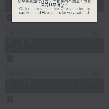
1
點擊星星進行評分：一顆星為不滿意，五顆
06/08/2026 - 足本 Full (HKT
DRAMA
hour,
星為非常滿意。
22:05 - 24:00)
50
Click on the stars to rate: One star is for not
DESPREZ'S AVE MARIA
minutes,
satisfied, and Five stars is for very satisfied.
0
seconds
PART 2:
ALFVEN'S LEGEND OF THE
0
SKERRIES - TONE POEM, OP.20
seconds
00:00
55:10
of
SAINT-SAENS'S SONATA FOR PIANO
55
第一部份 Part 1 (HKT 22:05 -
AND VIOLIN NO.1 IN D MINOR,
minutes,
23:00)
10
OP.75
seconds
SEPPAR'S THE SAME SEA
0
seconds
00:00
55:10
of
55
第二部份 Part 2 (HKT 23:05 -
minutes,
24:00)
10
seconds