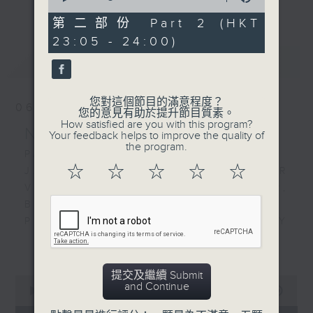
更多...
of
經歷，定能為你這天劃上完美句號。
55
第二部份 Part 2 (HKT
minutes,
23:05 - 24:00)
10
歡迎收聽逢星期一至五晚上10至12時的「夜
seconds
最新
LATEST
心曲」，在曼妙的美樂之中重新得力。
您對這個節目的滿意程度？
06/08/2026
您的意見有助於提升節目質素。
How satisfied are you with this program?
Nocturne 夜心曲
Your feedback helps to improve the quality of
the program.
PART 1:
☆
☆
☆
☆
☆
J. S. BACH'S CONCERTO FOR
VIOLIN AND STRINGS IN A MINOR,
BWV1041 - ANDANTE
PROKOFIEV'S SYMPHONY
CONCERTO FOR CELLO AND
更多...
ORCHESTRA IN E MINOR, OP.125,
2ND MOVT
提交及繼續 Submit
0
and Continue
SULLIVAN'S KING ARTHUR -
seconds
00:00
1:50:00
of
INCIDENTAL MUSIC TO J C CARR'S