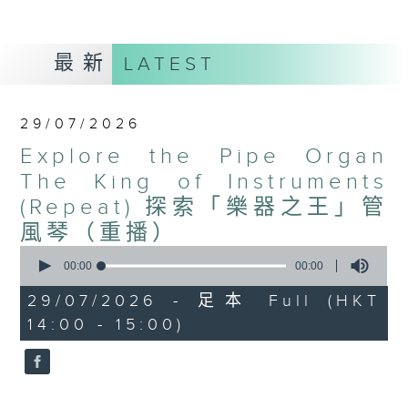
最新
LATEST
29/07/2026
Explore the Pipe Organ
The King of Instruments
(Repeat) 探索「樂器之王」管
風琴（重播）
0
seconds
00:00
00:00
of
0
29/07/2026 - 足本 Full (HKT
seconds
14:00 - 15:00)