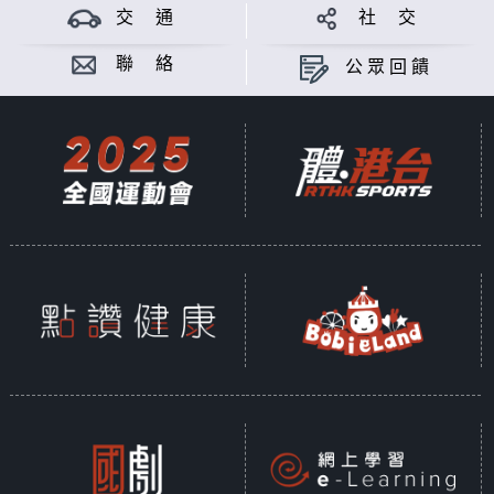
交 通
社 交
聯 絡
公眾回饋