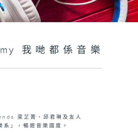
cademy 我哋都係音樂
 friends 梁芷菁、邱君琳及友人
樂系」，暢遊音樂國度。