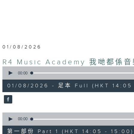
01/08/2026
R4 Music Academy 我哋都係
0
seconds
00:00
of
1
01/08/2026 - 足本 Full (HKT 14:05 
hour,
50
minutes,
0
seconds
Volume
90%
0
seconds
00:00
of
55
第一部份 Part 1 (HKT 14:05 - 15:00)
minutes,