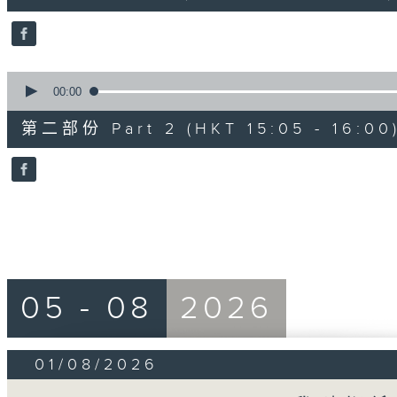
10
seconds
Volume
90%
0
seconds
00:00
of
55
第二部份 Part 2 (HKT 15:05 - 16:00
minutes,
10
seconds
Volume
90%
05 - 08
2026
01/08/2026