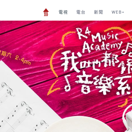
電視
電台
新聞
WEB+