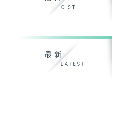
GIST
最新
LATEST