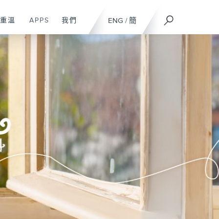
重溫
APPS
我們
ENG
/
簡