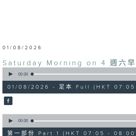
01/08/2026
Saturday Morning on 4 週六
0
seconds
00:00
of
1
01/08/2026 - 足本 Full (HKT 07:05
hour,
50
minutes,
0
seconds
Volume
90%
0
seconds
00:00
of
55
第一部份 Part 1 (HKT 07:05 - 08:00
minutes,