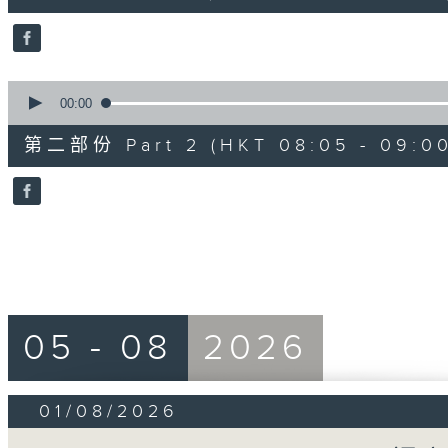
10
seconds
Volume
90%
0
seconds
00:00
of
55
第二部份 Part 2 (HKT 08:05 - 09:00
minutes,
10
seconds
Volume
90%
05 - 08
2026
01/08/2026