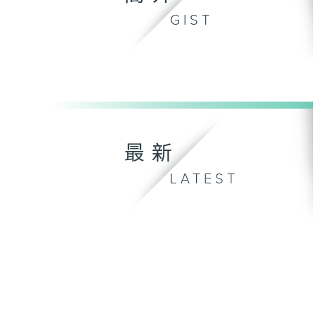
GIST
最新
LATEST