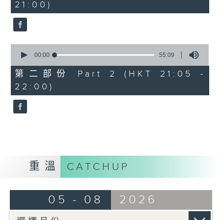
21:00)
0
seconds
0
seconds
00:00
55:09
of
55
第二部份 Part 2 (HKT 21:05 -
minutes,
22:00)
9
seconds
重溫
CATCHUP
05 - 08
2026