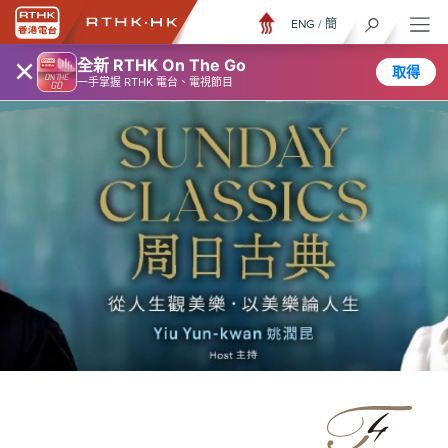
ENG
/
簡
×
全新 RTHK On The Go
取得
一手掌握 RTHK 電台、電視節目