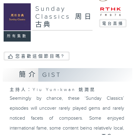
Sunday
Classics 周日
古典
電台直播
所有集數
您喜歡這個節目嗎?
簡介
GIST
主持人：Yiu Yun-kwan 姚潤昆
Seemingly by chance, these ‘Sunday Classics’
episodes will uncover rarely played gems and rarely
noticed facets of composers. Some enjoyed
international fame, some content being relatively local,