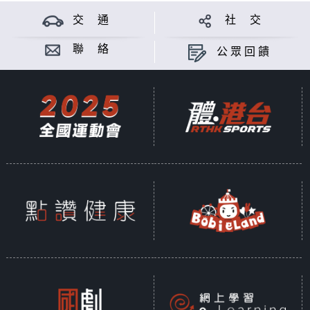
交 通
社 交
聯 絡
公眾回饋