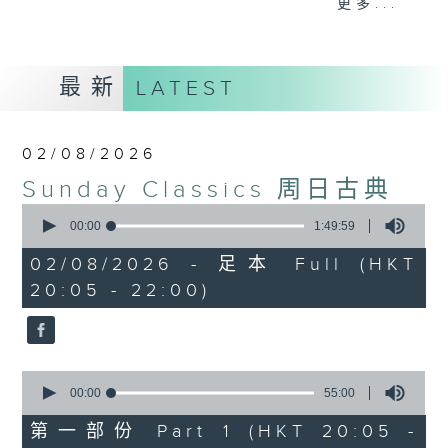
更多...
their works will be sampled in terms of composition
periods, contrasting genres or even pivotal points in
their lives. Their fine music will inform our lives – their
最新
LATEST
lives will inform our taste in fine music.
逢星期日晚上八至十時，「周日古典」將呈上作曲家
02/08/2026
生平之作。其中有蜚聲國際者，亦有更具國民風格
Sunday Classics 周日古典
者。探討其作品之時，或以早中晚期音樂分野，或從
0
seconds
00:00
1:49:59
曲種不同立論，更有以人生轉折點著眼。所為者一：
of
1
02/08/2026 - 足本 Full (HKT
從人生觀美樂，以美樂論人生。
hour,
20:05 - 22:00)
49
minutes,
59
seconds
0
seconds
00:00
55:00
of
55
第一部份 Part 1 (HKT 20:05 -
minutes,