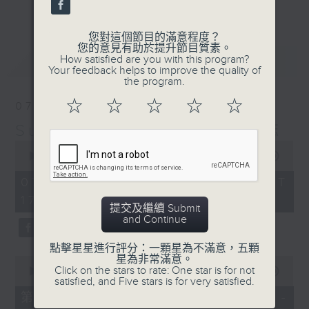
更多...
麗，亦總會有消失的一秒。
您對這個節目的滿意程度？
面對時光流逝，我們應當不要忘記。十九世紀，孟德
您的意見有助於提升節目質素。
最新
LATEST
How satisfied are you with this program?
爾遜籌備並指揮演出《聖馬太受難曲》，成功令巴赫
Your feedback helps to improve the quality of
the program.
的作品復興，巴赫亦逐漸被譽為有史以來最偉大的作
☆
☆
☆
☆
☆
07/08/2026
曲家之一。要令這個帶有歷史性的藝術形式流傳，就
Sunset Music Diary 日樂誌
必定要讓你我記得當中的美好。「日樂誌」逢星期一
0
至五，在五時至七時的日落時分，以日記形式與你追
seconds
00:00
1:36:59
of
憶古典樂壇當天發生過的大小事，記得誰曾在音樂路
1
07/08/2026 - 足本 Full (HKT
hour,
上留下足跡，坐擁那時那刻的浪漫晚霞。
17:05 - 19:00)
36
提交及繼續 Submit
minutes,
and Continue
59
seconds
點擊星星進行評分：一顆星為不滿意，五顆
星為非常滿意。
0
Click on the stars to rate: One star is for not
seconds
00:00
55:00
satisfied, and Five stars is for very satisfied.
of
55
第一部份 Part 1 (HKT 17:05 -
minutes,