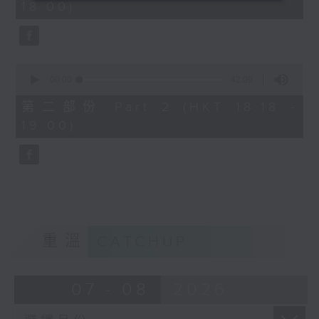
18:00)
0
seconds
0
seconds
00:00
42:09
of
42
第二部份 Part 2 (HKT 18:18 -
minutes,
19:00)
9
seconds
重溫
CATCHUP
07 - 08
2026