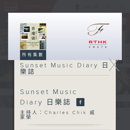
ENG
/
簡
×
全新 RTHK On The Go
取得
一手掌握 RTHK 電台、電視節目
所有集數
X
Sunset Music Diary 日
樂誌
Sunset Music
Diary 日樂誌
主持人：Charles Chik 戚
家榮