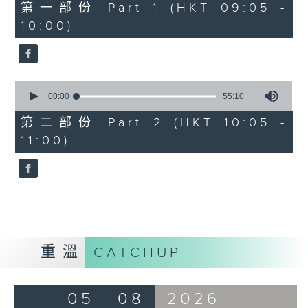
55
第一部份 Part 1 (HKT 09:05 -
minutes,
10:00)
10
seconds
0
seconds
00:00
55:10
of
55
第二部份 Part 2 (HKT 10:05 -
minutes,
11:00)
10
seconds
重溫
CATCHUP
05 - 08
2026