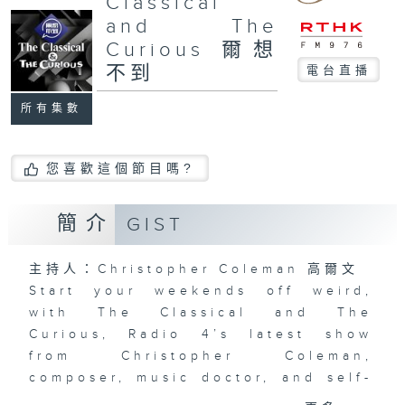
Classical
and The
Curious 爾想
不到
電台直播
所有集數
您喜歡這個節目嗎?
簡介
GIST
主持人：Christopher Coleman 高爾文
Start your weekends off weird,
with The Classical and The
Curious, Radio 4’s latest show
from Christopher Coleman,
composer, music doctor, and self-
certified genius!