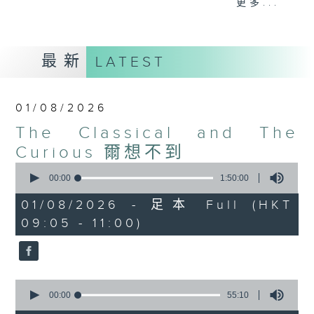
更多...
With segments such as the Random
Karajan Generator, Weird
Instrument of the Week, the
最新
LATEST
Intermittent Music Quiz, and
Composer of the Month, you never
know what you might wake up to—
01/08/2026
but whatever it is, it will
The Classical and The
definitely be fine music!
Curious 爾想不到
0
seconds
00:00
1:50:00
of
1
01/08/2026 - 足本 Full (HKT
hour,
09:05 - 11:00)
50
minutes,
0
seconds
0
seconds
00:00
55:10
of