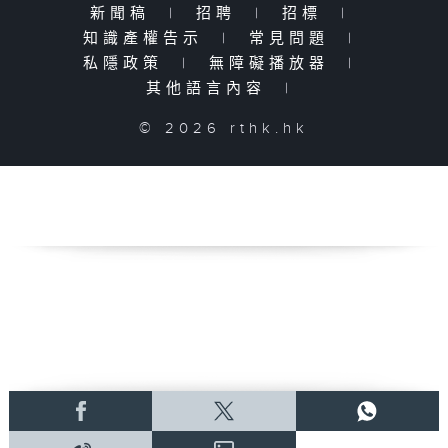
新聞稿
|
招聘
|
招標
|
知識產權告示
|
常見問題
|
私隱政策
|
無障礙播放器
|
其他語言內容
|
© 2026 rthk.hk