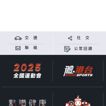
交 通
社 交
聯 絡
公眾回饋