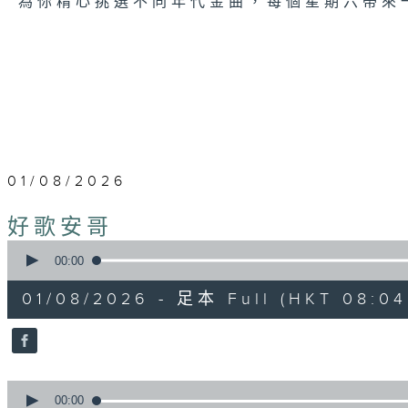
為你精心挑選不同年代金曲，每個星期六帶來
01/08/2026
好歌安哥
0
seconds
00:00
of
1
01/08/2026 - 足本 Full (HKT 08:04 
hour,
52
minutes,
0
seconds
Volume
90%
0
seconds
00:00