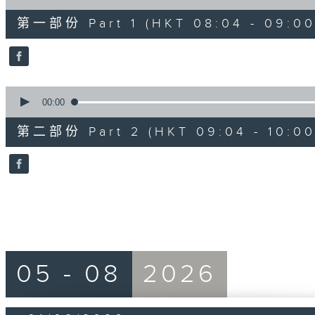
of
56
第一部份 Part 1 (HKT 08:04 - 09:00
minutes,
9
seconds
Volume
90%
0
seconds
00:00
of
56
第二部份 Part 2 (HKT 09:04 - 10:00
minutes,
10
seconds
Volume
90%
05 - 08
2026