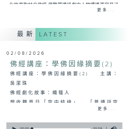
化故事取材自佛經,使聽眾透過劇中人物遭遇更容易了
更多...
解佛理;另設有聽眾信箱環節解答聽眾問題。
想收聽昔日「空中結緣」,「普通話空中結緣」或進一
最新
步探討佛學 , 可上網到佛學班同學會的「空中結緣」網
LATEST
頁收聽。
http://www.budyuen.com.hk
02/08/2026
佛經講座：學佛因緣摘要(2)
佛經講座：學佛因緣摘要(2) 主講：
吳潔珠
佛經劇化故事：織氊人
想收聽昔日「空中結緣」 , 「普通話空
更多...
中結緣」 , 可上網到佛學班同學會的
「空中結緣」網頁收聽
0
seconds
00:00
55:59