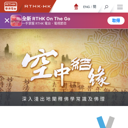
ENG
/
簡
×
全新 RTHK On The Go
取得
一手掌握 RTHK 電台、電視節目
深入淺出地闡釋佛學常識及佛理