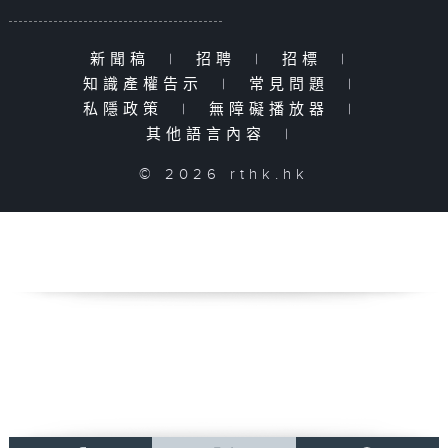
新聞稿
|
招聘
|
招標
|
知識產權告示
|
常見問題
|
私隱政策
|
無障礙播放器
|
其他語言內容
|
© 2026 rthk.hk