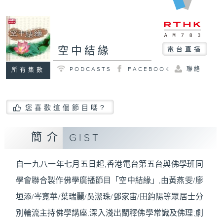
空中結緣
電台直播
PODCASTS
FACEBOOK
聯絡
所有集數
您喜歡這個節目嗎?
簡介
GIST
自一九八一年七月五日起,香港電台第五台與佛學班同
學會聯合製作佛學廣播節目「空中結緣」,由黃燕雯/廖
垣添/岑寬華/葉瑞麗/吳潔珠/鄧家宙/田鈞陽等眾居士分
別輪流主持佛學講座,深入淺出闡釋佛學常識及佛理;劇