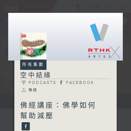
ENG
/
簡
×
全新 RTHK On The Go
取得
一手掌握 RTHK 電台、電視節目
X
所有集數
空中結緣
PODCASTS
FACEBOOK
聯絡
深入淺出地闡釋佛學常識及佛理
佛經講座：佛學如何
幫助減壓