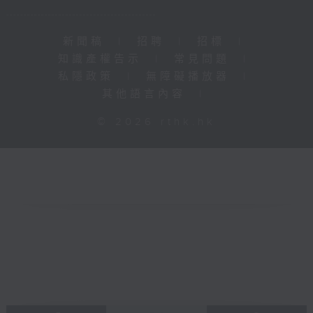
新聞稿
|
招聘
|
招標
|
知識產權告示
|
常見問題
|
私隱政策
|
無障礙播放器
|
其他語言內容
|
© 2026 rthk.hk