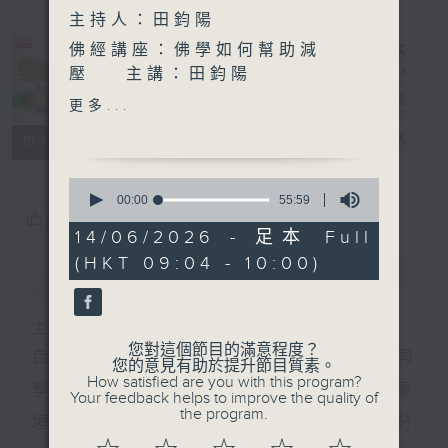
主持人：田鈞陽
佛經講座：佛學如何幫助減
壓 主講：田鈞陽
想收聽昔日「空中結緣」 ,
空中結緣
電台直播
更多...
「普通話空中結緣」 , 可上網
PODCASTS
FACEBOOK
聯絡
所有集數
到佛學班同學會的「空中結
緣」網頁收聽
0
http://www.budyuen.com.hk
seconds
00:00
55:59
of
您喜歡這個節目嗎?
55
14/06/2026 - 足本 Full
minutes,
(HKT 09:04 - 10:00)
59
簡介
GIST
seconds
主持人：田鈞陽
您對這個節目的滿意程度？
自一九八一年七月五日起,香港電台第五台與佛學班同
您的意見有助於提升節目質素。
How satisfied are you with this program?
學會聯合製作佛學廣播節目「空中結緣」,由黃燕雯/廖
Your feedback helps to improve the quality of
the program.
垣添/岑寬華/葉瑞麗/吳潔珠/鄧家宙/田鈞陽等眾居士分