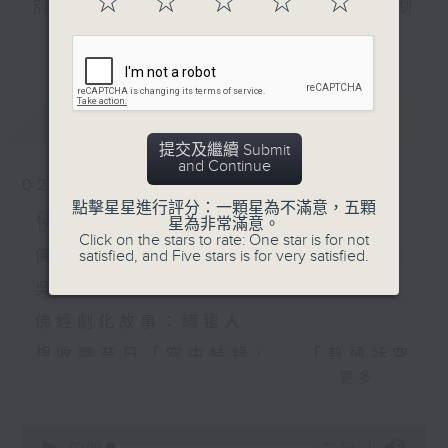
☆
☆
☆
☆
☆
別輪流主持佛學講座,深入淺出闡釋佛學常識及佛理;劇
更多...
化故事取材自佛經,使聽眾透過劇中人物遭遇更容易了
解佛理;另設有聽眾信箱環節解答聽眾問題。
想收聽昔日「空中結緣」,「普通話空中結緣」或進一
最新
LATEST
步探討佛學 , 可上網到佛學班同學會的「空中結緣」網
提交及繼續 Submit
and Continue
頁收聽。
02/08/2026
http://www.budyuen.com.hk
點擊星星進行評分：一顆星為不滿意，五顆
佛經講座：學佛因緣摘要(2)
星為非常滿意。
Click on the stars to rate: One star is for not
satisfied, and Five stars is for very satisfied.
佛經講座：學佛因緣摘要(2) 主講：
吳潔珠
佛經劇化故事：織氊人
想收聽昔日「空中結緣」 , 「普通話空
更多...
中結緣」 , 可上網到佛學班同學會的
「空中結緣」網頁收聽
0
seconds
00:00
55:59