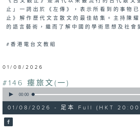
《古文觀止》是清代以來最流行的古代散文
止」一詞出於《左傳》，表示所看到的事物
止》解作歷代文言散文的最佳結集。主持陳
的語言藝術，繼而了解中國的學術思想及社會
#香港電台文教組
01/08/2026
#146 瘞旅文(一)
0
seconds
00:00
of
28
01/08/2026 - 足本 Full (HKT 20:00
minutes,
13
seconds
Volume
90%