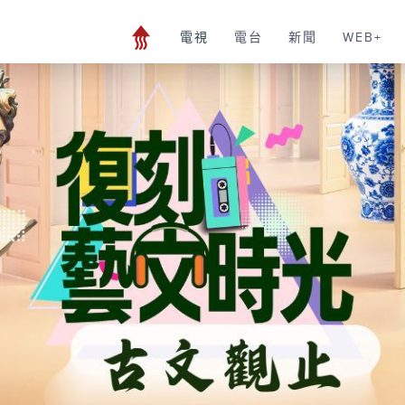
電視
電台
新聞
WEB+