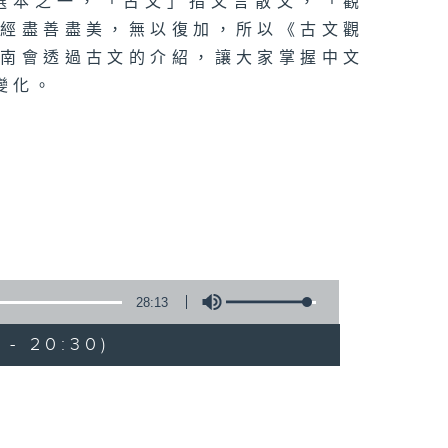
選本之一，「古文」指文言散文，「觀
已經盡善盡美，無以復加，所以《古文觀
耀南會透過古文的介紹，讓大家掌握中文
變化。
28:13
 - 20:30)