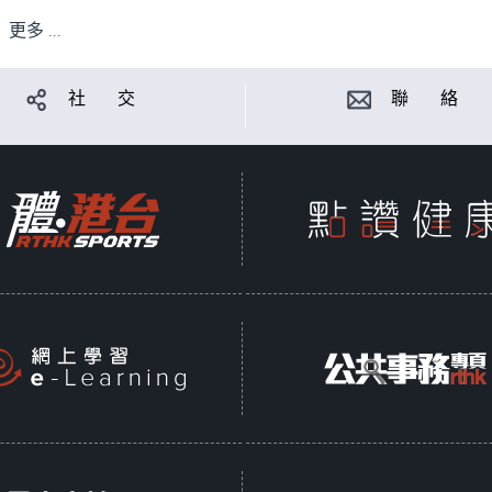
更多 ...
社 交
聯 絡