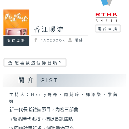
香江暖流
電台直播
FACEBOOK
聯絡
所有集數
您喜歡這個節目嗎?
簡介
GIST
主持人：Harry哥哥、周綺玲、鄧添樂、黎茜
姸
新一代長者雜誌節目，內容三部曲 :
1) 緊貼時代脈搏，捕捉長訊焦點
2) 回應聽眾訴求，創建醫療平台