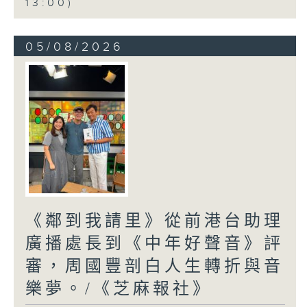
13:00)
05/08/2026
《鄰到我請里》從前港台助理
廣播處長到《中年好聲音》評
審，周國豐剖白人生轉折與音
樂夢。/《芝麻報社》