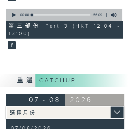
0
seconds
00:00
56:09
of
56
第三部份 Part 3 (HKT 12:04 -
minutes,
13:00)
9
seconds
重溫
CATCHUP
07 - 08
2026
07/08/2026