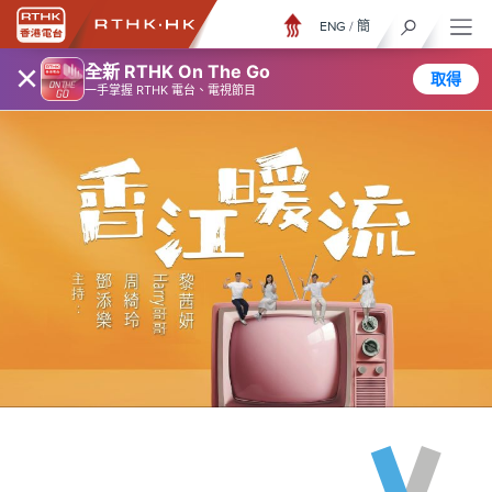
ENG
/
簡
×
全新 RTHK On The Go
取得
一手掌握 RTHK 電台、電視節目