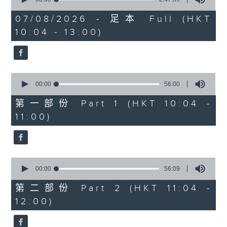
of
《膠喺我身上》
2
07/08/2026 - 足本 Full (HKT
hours,
10:04 - 13:00)
1100-1200
47
minutes,
59
《Music Five》
seconds
嘉賓：梁煒謙(歌手)
0
《極速15秒》
seconds
00:00
56:00
of
《Music Five》
56
第一部份 Part 1 (HKT 10:04 -
minutes,
嘉賓：公路煙花(組合)
11:00)
0
seconds
1200-1300
《耳邊執到寶》
0
seconds
00:00
56:09
of
56
第二部份 Part 2 (HKT 11:04 -
minutes,
12:00)
9
seconds