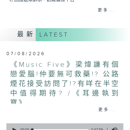
3) 暖流熱線 : 關顧長者心靈需要，透過電話1872312，
更多...
聆聽老友記心聲
最新
LATEST
主持：Harry哥哥、周綺玲、鄧添樂、黎茜姸
07/08/2026
編導：周綺玲、鄧添樂
《Music Five》梁煒謙有個
戀愛腦!仲要無可救藥!? 公路
監製：梁學曦
煙花接受訪問了!?有咩在半空
中值得期待? /《耳邊執到
逢星期一至五，上午十時至下午一時，歡迎你！
寶》
更多...
1000-1100
* 早上十一時十分，香港電台第五台、港台電視31，電
《Harry 哥哥英文教室》
台電視同步直播！
0
《今日大件事》
seconds
00:00
2:47:59