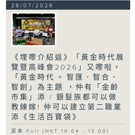
28/07/2026
《埋嚟介紹返》「黃金時代展
覽暨高峰會2026」又嚟啦，
「黃金時代 + 智匯．智合．
智創」為主題 ，仲有「金齡
市集」添 / 銀髮族都可以做
教練嫁! 仲可以建立第二職業
添《生活百寶袋》
足本 Full (HKT 10:04 - 13:00)