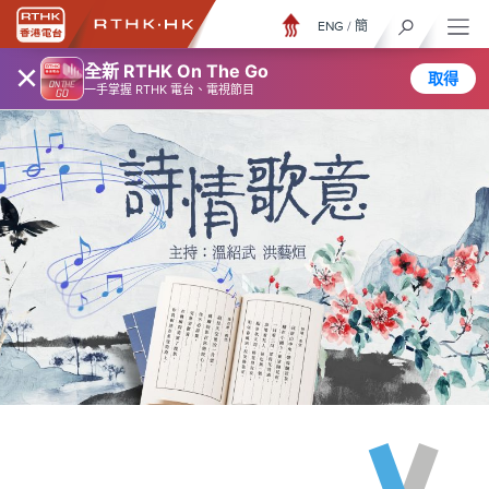
ENG
/
簡
×
全新 RTHK On The Go
取得
一手掌握 RTHK 電台、電視節目