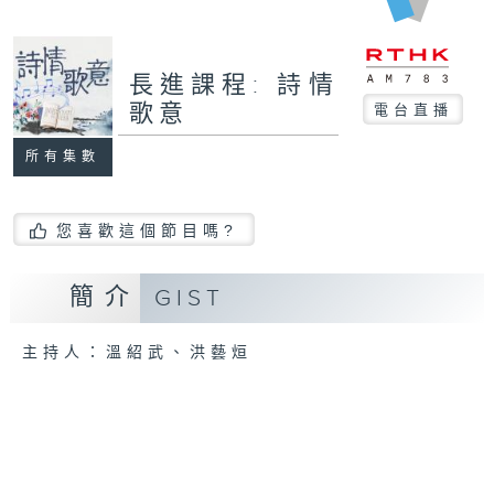
長進課程: 詩情
歌意
電台直播
所有集數
您喜歡這個節目嗎?
簡介
GIST
主持人：溫紹武、洪藝烜