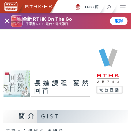
ENG
/
簡
×
全新 RTHK On The Go
取得
一手掌握 RTHK 電台、電視節目
長進課程:驀然
回首
電台直播
簡介
GIST