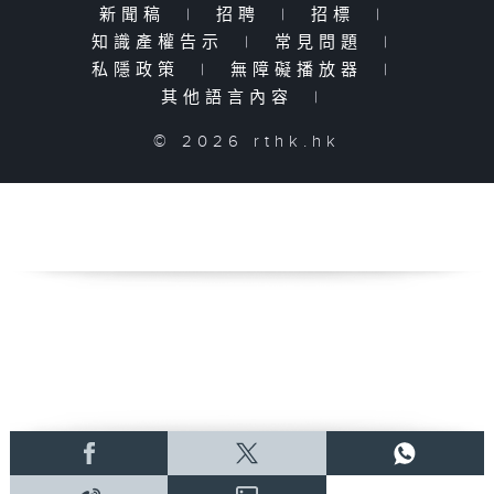
新聞稿
|
招聘
|
招標
|
知識產權告示
|
常見問題
|
私隱政策
|
無障礙播放器
|
其他語言內容
|
© 2026 rthk.hk