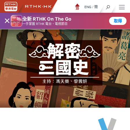
ENG
/
簡
×
全新 RTHK On The Go
取得
一手掌握 RTHK 電台、電視節目