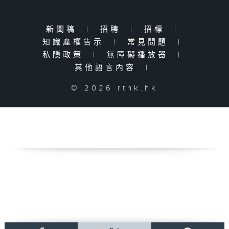
新聞稿
|
招聘
|
招標
|
知識產權告示
|
常見問題
|
私隱政策
|
無障礙播放器
|
其他語言內容
|
© 2026 rthk.hk