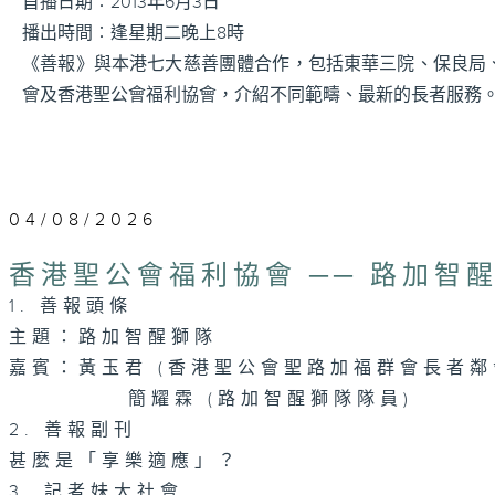
首播日期︰2013年6月3日
播出時間︰逢星期二晚上8時
《善報》與本港七大慈善團體合作，包括東華三院、保良局
會及香港聖公會福利協會，介紹不同範疇、最新的長者服務
04/08/2026
香港聖公會福利協會 ── 路加智
1. 善報頭條
主題：路加智醒獅隊
嘉賓：黃玉君 (香港聖公會聖路加福群會長者鄰
簡耀霖 (路加智醒獅隊隊員)
2. 善報副刊
甚麼是「享樂適應」？
3. 記者妹大社會