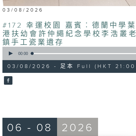
03/08/2026
#172 幸運校園 嘉賓︰德蘭中學葉
港扶幼會許仲繩紀念學校李浩叢老師
鎮手工瓷業遺存
0
seconds
00:00
of
54
03/08/2026 - 足本 Full (HKT 21:00
minutes,
43
seconds
Volume
90%
06 - 08
2026