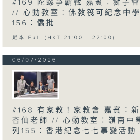
#169 陀螺爭霸戰 嘉賓︰獅
// 心動教室︰佛教筏可紀念中學
156︰僑批
足本 Full (HKT 21:00 - 22:00)
06/07/2026
#168 有家教！家教會 嘉賓
杏仙老師 // 心動教室︰嶺南中
列155︰香港紀念七七事變活動