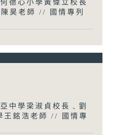
子會何德心小學黃偉立校長
陳昊老師 // 國情專列
︰新亞中學梁淑貞校長﹑劉
學王銘浩老師 // 國情專