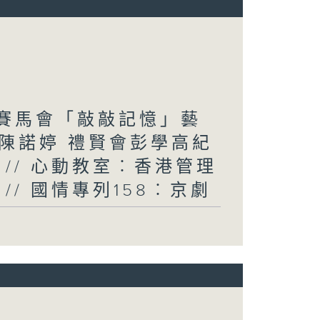
賓︰賽馬會「敲敲記憶」藝
陳諾婷 禮賢會彭學高紀
// 心動教室︰香港管理
/ 國情專列158︰京劇