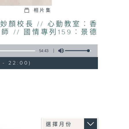
相片集
妙顏校長 // 心動教室︰香
 // 國情專列159︰景德
54:43
 - 22:00)