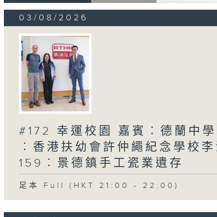
03/08/2026
#172 幸運校園 嘉賓︰德蘭中學
︰香港扶幼會許仲繩紀念學校李浩
159︰景德鎮手工瓷業遺存
足本 Full (HKT 21:00 - 22:00)