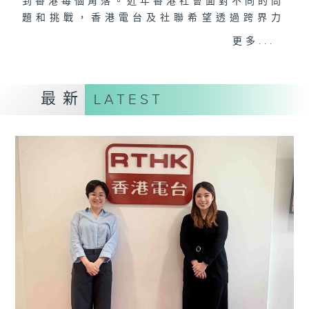
到香港每個角落。近年香港社會面對不同的問
題和挑戰，香港電台及社聯希望透過跨界力
量，透過軟性的報道手法，讓市民接觸更多有
更多...
關社會福利、社會服務的理念及資訊，讓他們
或其親友遇到有需要時可積極求助，節目並會
分享關愛的故事，推動和諧共融、助人自助的
最新
LATEST
訊息。
由香港電台、香港社會服務聯會合辦的「生活
存關愛」電台節目，有呂文儀主持，每輯設有
特定主題，走訪社福界朋友及社福活動受助
人，細談相關主題及服務的理念及內容。另
外，每集亦有葉嘉敏主持帶來最新的社聯信
息。