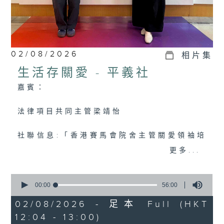
02/08/2026
相片集
生活存關愛 - ​平義社
嘉賓：
法律項目共同主管梁靖怡
社聯信息:「香港賽馬會院舍主管關愛領袖培
訓計劃」十位關愛院舍主管「初心」分享(3)
更多...
0
seconds
00:00
56:00
of
56
02/08/2026 - 足本 Full (HKT
minutes,
12:04 - 13:00)
0