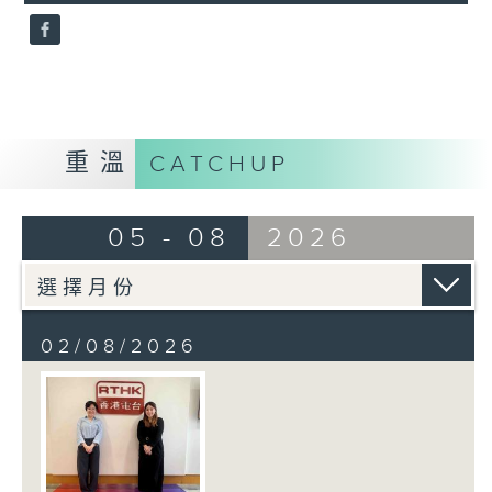
seconds
重溫
CATCHUP
05 - 08
2026
02/08/2026