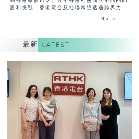
到香港每個角落。近年香港社會面對不同的問
題和挑戰，香港電台及社聯希望透過跨界力
量，透過軟性的報道手法，讓市民接觸更多有
More...
關社會福利、社會服務的理念及資訊，讓他們
或其親友遇到有需要時可積極求助，節目並會
分享關愛的故事，推動和諧共融、助人自助的
最新
LATEST
訊息。
由香港電台、香港社會服務聯會合辦的「生活
存關愛」電台節目，有呂文儀主持，每輯設有
特定主題，走訪社福界朋友及社福活動受助
人，細談相關主題及服務的理念及內容。另
外，每集亦有葉嘉敏主持帶來最新的社聯信
息。