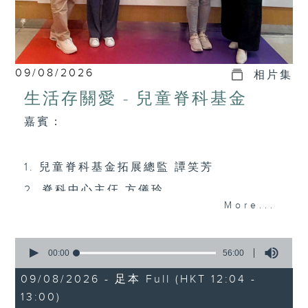
09/08/2026
相片集
生活存關愛 - 兒童脊科基金
嘉賓：
1. 兒童脊科基金拓展總監 譚笑芳
2. 脊科中心主仼 方儀玲
More...
3. 義診服務使用者的家長黃小姐
0
seconds
00:00
56:00
社聯信息:「香港賽馬會院舍主管關愛領袖培
of
56
09/08/2026 - 足本 Full (HKT 12:04 -
訓計劃」十位關愛院舍主管「初心」分享(4)
minutes,
13:00)
0