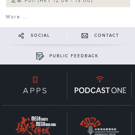
足本 Full (HKT 12:04 - 13:00)
More ...
SOCIAL
CONTACT
PUBLIC FEEDBACK