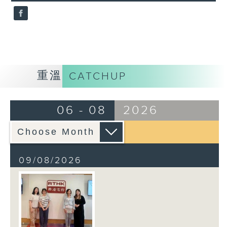
seconds
重溫
CATCHUP
06 - 08
2026
09/08/2026