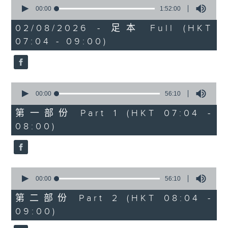
0
seconds
00:00
1:52:00
of
1
02/08/2026 - 足本 Full (HKT
hour,
07:04 - 09:00)
52
minutes,
0
seconds
0
seconds
00:00
56:10
of
56
第一部份 Part 1 (HKT 07:04 -
minutes,
08:00)
10
seconds
0
seconds
00:00
56:10
of
56
第二部份 Part 2 (HKT 08:04 -
minutes,
09:00)
10
seconds