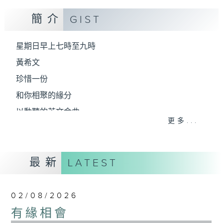
簡介
GIST
星期日早上七時至九時
黃希文
珍惜一份
和你相聚的緣分
以動聽的英文金曲
更多...
陪你開始一個悠閒舒暢的星期天
最新
LATEST
02/08/2026
有緣相會