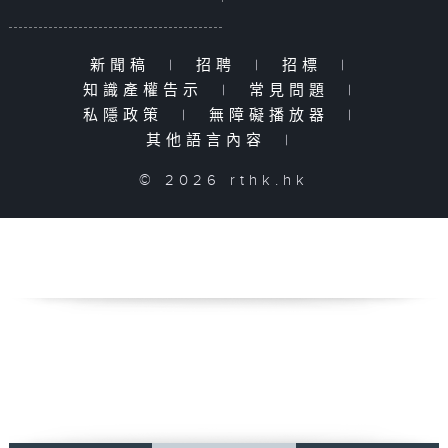
新聞稿
|
招聘
|
招標
|
知識產權告示
|
常見問題
|
私隱政策
|
無障礙播放器
|
其他語言內容
|
© 2026 rthk.hk