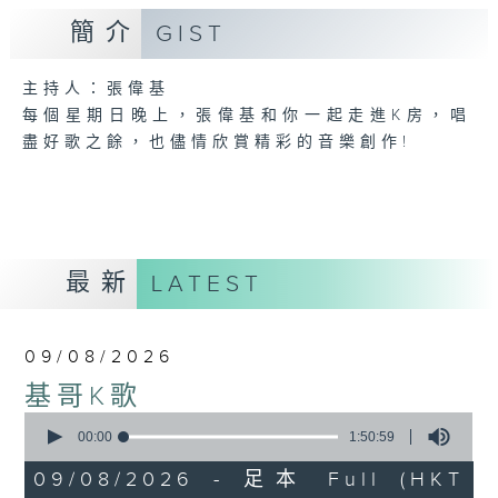
簡介
GIST
主持人：張偉基
每個星期日晚上，張偉基和你一起走進K房，唱
盡好歌之餘，也儘情欣賞精彩的音樂創作!
最新
LATEST
09/08/2026
基哥K歌
0
seconds
00:00
1:50:59
of
1
09/08/2026 - 足本 Full (HKT
hour,