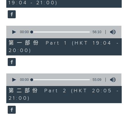
19:04 - 21:00)
50
minutes,
59
seconds
0
seconds
00:00
56:10
of
56
第一部份 Part 1 (HKT 19:04 -
minutes,
20:00)
10
seconds
0
seconds
00:00
55:09
of
55
第二部份 Part 2 (HKT 20:05 -
minutes,
21:00)
9
seconds