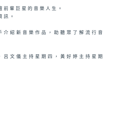
壇前輩巨星的音樂人生。
資訊。
手介紹新音樂作品，助聽眾了解流行音
，呂文儀主持星期四，黃好婷主持星期