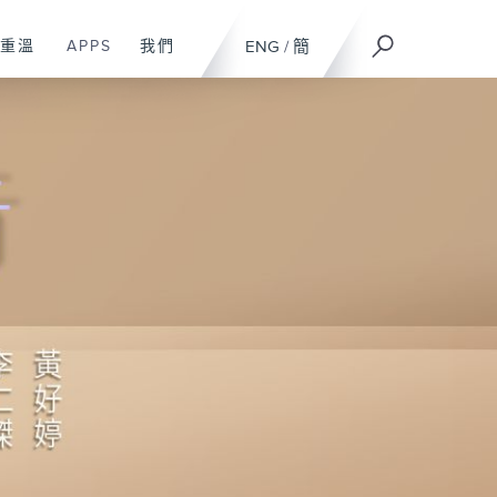
重溫
APPS
我們
ENG
/
簡