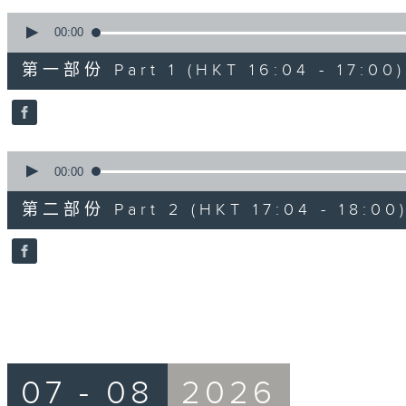
90%
0
seconds
00:00
of
56
第一部份 Part 1 (HKT 16:04 - 17:00)
minutes,
10
seconds
Volume
90%
0
seconds
00:00
of
56
第二部份 Part 2 (HKT 17:04 - 18:00
minutes,
9
seconds
Volume
90%
07 - 08
2026