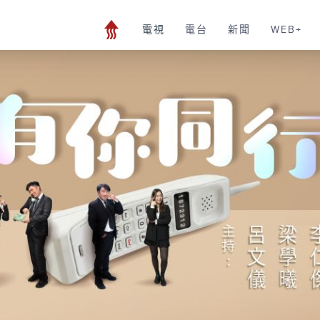
電視
電台
新聞
WEB+