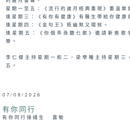
的歲月留聲。
星期一至五：《流行的歲月經典重現》重溫樂
逢星期三：《有你有健康》有醫生帶給你健康
逢星期四：《金句王》既幽默又啜核。
逢星期五：《你個乖孫聽乜歌》邀請新進歌
樂。
李仁傑主持星期一和二，梁學曦主持星期三
五。
07/08/2026
有你同行
有你同行接綫生 : 嘉勉