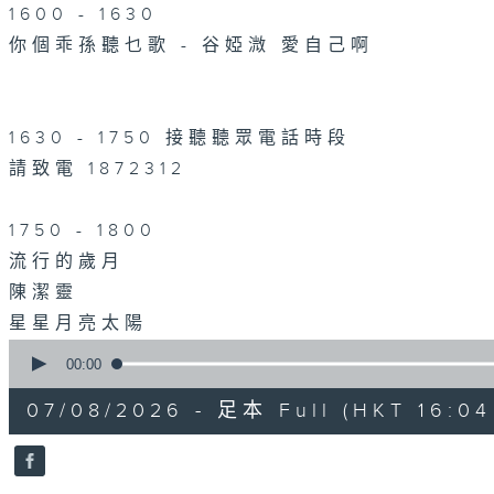
1600 - 1630
你個乖孫聽乜歌 - 谷婭溦 愛自己啊
1630 - 1750 接聽聽眾電話時段
請致電 1872312
1750 - 1800
流行的歲月
陳潔靈
星星月亮太陽
0
seconds
00:00
of
1
07/08/2026 - 足本 Full (HKT 16:04 
hour,
51
minutes,
59
seconds
Volume