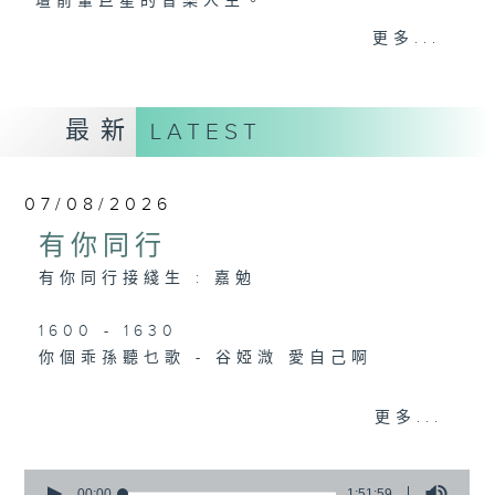
壇前輩巨星的音樂人生。
逢星期三：《有你有健康》有醫生帶給你健康
更多...
資訊。
逢星期四：《金句王》既幽默又啜核。
逢星期五：《你個乖孫聽乜歌》邀請新進歌手
最新
LATEST
介紹新音樂作品，助聽眾了解流行音樂。
李仁傑主持星期一和二，梁學曦主持星期三，
07/08/2026
呂文儀主持星期四，黃好婷主持星期五。
有你同行
有你同行接綫生 : 嘉勉
1600 - 1630
你個乖孫聽乜歌 - 谷婭溦 愛自己啊
更多...
1630 - 1750 接聽聽眾電話時段
請致電 1872312
0
seconds
00:00
1:51:59