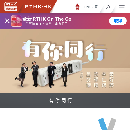
ENG
/
簡
×
全新 RTHK On The Go
取得
一手掌握 RTHK 電台、電視節目
有你同行...