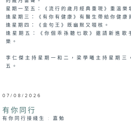
的歲月留聲。
星期一至五：《流行的歲月經典重現》重溫樂
逢星期三：《有你有健康》有醫生帶給你健康
逢星期四：《金句王》既幽默又啜核。
逢星期五：《你個乖孫聽乜歌》邀請新進歌
樂。
李仁傑主持星期一和二，梁學曦主持星期三
五。
07/08/2026
有你同行
有你同行接綫生 : 嘉勉