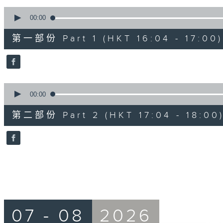
90%
0
seconds
00:00
of
56
第一部份 Part 1 (HKT 16:04 - 17:00)
minutes,
10
seconds
Volume
90%
0
seconds
00:00
of
56
第二部份 Part 2 (HKT 17:04 - 18:00
minutes,
9
seconds
Volume
90%
07 - 08
2026