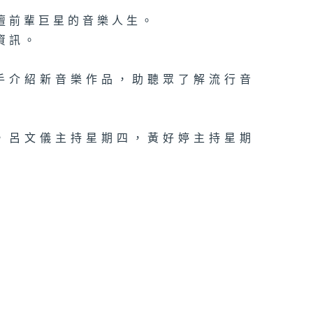
壇前輩巨星的音樂人生。
資訊。
手介紹新音樂作品，助聽眾了解流行音
，呂文儀主持星期四，黃好婷主持星期