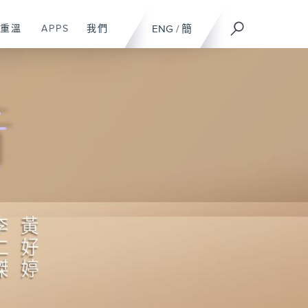
重溫
APPS
我們
ENG
/
簡