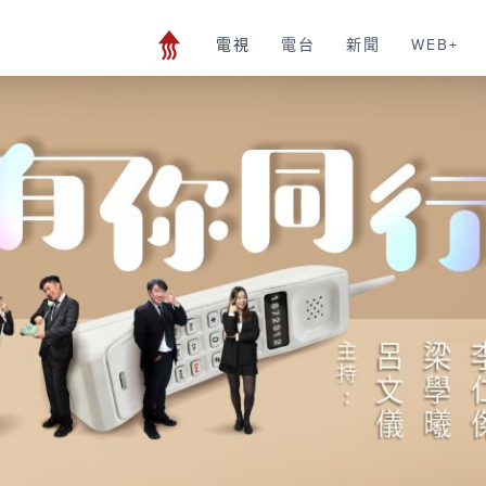
電視
電台
新聞
WEB+