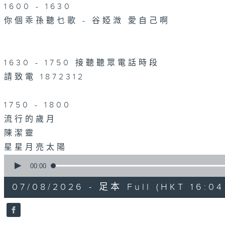
1600 - 1630
你個乖孫聽乜歌 - 谷婭溦 愛自己啊
1630 - 1750 接聽聽眾電話時段
請致電 1872312
1750 - 1800
流行的歲月
陳潔靈
星星月亮太陽
0
seconds
00:00
of
1
07/08/2026 - 足本 Full (HKT 16:04 
hour,
51
minutes,
59
seconds
Volume