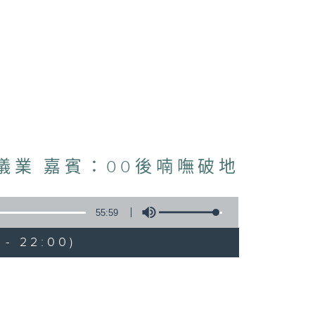
殯儀業 嘉賓：00後喃嘸破地
55:59
 - 22:00)