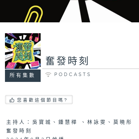
奮發時刻
PODCASTS
所有集數
您喜歡這個節目嗎?
主持人：吳寶城、鍾慧樺 、林詠雯、莫曉彤
奮發時刻