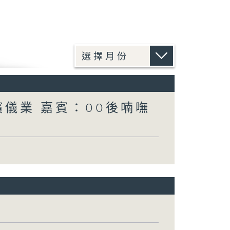
殯儀業 嘉賓：00後喃嘸