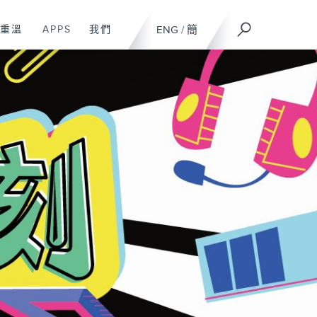
重溫
APPS
我們
ENG
/
簡