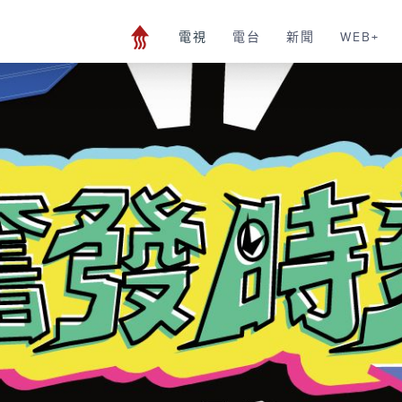
電視
電台
新聞
WEB+