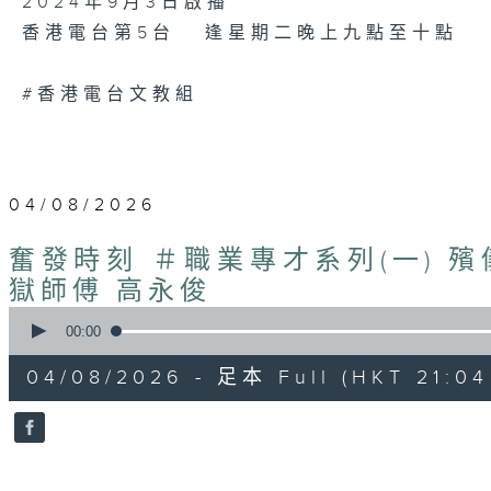
2024年9月3日啟播
香港電台第5台 逢星期二晚上九點至十點
#香港電台文教組
04/08/2026
奮發時刻 ＃職業專才系列(一) 
獄師傅 高永俊
0
seconds
00:00
of
55
04/08/2026 - 足本 Full (HKT 21:04
minutes,
59
seconds
Volume
90%