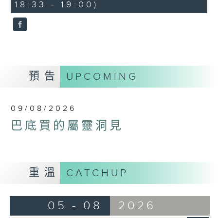
18:33 - 19:00)
59
seconds
預告
UPCOMING
09/08/2026
巴底買的屬靈洞見
重溫
CATCHUP
05 - 08
2026