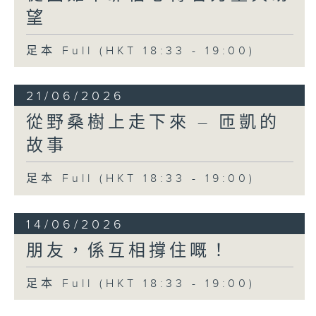
望
足本 Full (HKT 18:33 - 19:00)
21/06/2026
從野桑樹上走下來 – 匝凱的
故事
足本 Full (HKT 18:33 - 19:00)
14/06/2026
朋友，係互相撐住嘅！
足本 Full (HKT 18:33 - 19:00)