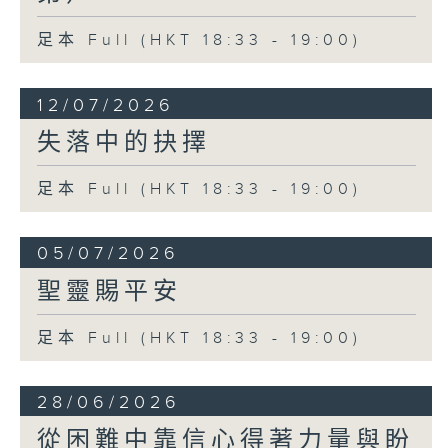
足本 Full (HKT 18:33 - 19:00)
12/07/2026
失落中的抉擇
足本 Full (HKT 18:33 - 19:00)
05/07/2026
聖靈賜平安
足本 Full (HKT 18:33 - 19:00)
28/06/2026
從困難中靠信心得著力量與盼