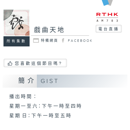
戲曲天地
電台直播
特備網頁
FACEBOOK
所有集數
您喜歡這個節目嗎?
簡介
GIST
播 出 時 間 ：
星 期 一 至 六：下 午 一 時 至 四 時
星 期 日：下 午 一 時 至 五 時