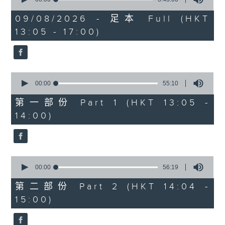
of
2. 「唔嫁」
3
09/08/2026 - 足本 Full (HKT
hours,
由 黃千歲、芳艷芬 主唱
13:05 - 17:00)
43
minutes,
0
seconds
3. 「 賣油郎」
0
由 李海泉、陳露薇 唱
seconds
00:00
55:10
of
55
第一部份 Part 1 (HKT 13:05 -
minutes,
節目時間：1400-1700
14:00)
10
seconds
節目名稱：粵曲會知音
節目主持：藍煒婷
0
seconds
00:00
56:19
of
1.「南唐春夢」
56
第二部份 Part 2 (HKT 14:04 -
minutes,
由 鄧碧雲、李寶瑩 主唱
15:00)
19
seconds