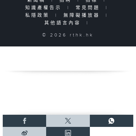
新聞稿
|
招聘
|
招標
|
知識產權告示
|
常見問題
|
私隱政策
|
無障礙播放器
|
其他語言內容
|
© 2026 rthk.hk