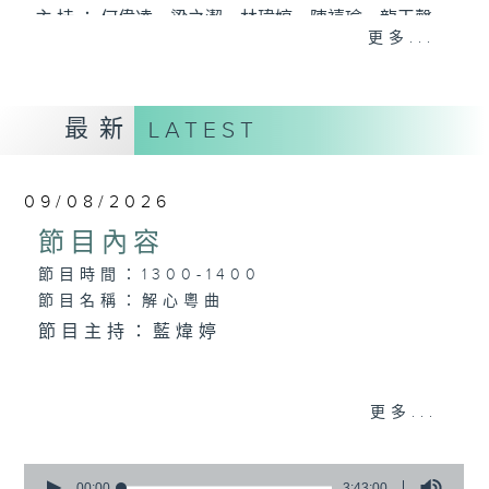
主 持 ： 何偉凌、梁之潔、林瑋婷、陳禧瑜、龍玉聲、
更多...
黎曉君、藍煒婷、吳立熙
最新
《戲曲天地》以播放粵曲、粵劇為主，逢星期一、
LATEST
三、五，開放1872312點唱熱線，歡迎聽眾點播粵曲；
星期二及星期六的「金裝粵劇」則播放長篇粵劇，精
09/08/2026
挑細選各種版本播出，如紅伶的演出版、港台的珍藏
節目內容
及原裝正版等；同時亦製作多元化特輯，訪問梨園、
節目時間：1300-1400
節目名稱：解心粵曲
曲藝及音樂界專業人士，邀請他們參與製作特備節目
節目主持：藍煒婷
及報導本港、國內及海外戲曲界的活動等等，式式俱
備。此外，更提供聽眾與各大紅伶透過電話、現場接
1.「殘夢」
更多...
觸及學習的機會，使各戲迷能親自體會紅伶做功的難
由 朱秀英 主唱
度和提高欣賞水平。
0
seconds
00:00
3:43:00