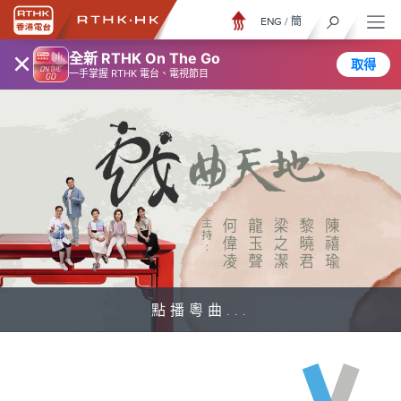
ENG
/
簡
×
全新 RTHK On The Go
取得
一手掌握 RTHK 電台、電視節目
點播粵曲...