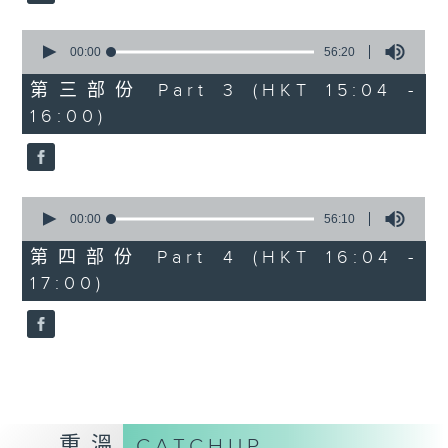
2. 「桃花緣」
由 梁兆明、蔣文端 主唱
0
seconds
00:00
56:20
of
56
第三部份 Part 3 (HKT 15:04 -
3.「十奏嚴嵩之寫表 」
minutes,
16:00)
20
seconds
由 麥炳榮、鳳凰女 主唱
4.「一代天嬌 」
0
seconds
00:00
56:10
由 紅線女 主唱
of
56
第四部份 Part 4 (HKT 16:04 -
minutes,
17:00)
10
5.「西施之五湖泛舟」
seconds
由 林錦堂、南鳳 主唱
6.「長城恨 」
由 龍貫天、何杜瑞卿 主唱
重溫
CATCHUP