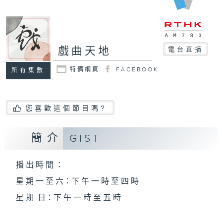
戲曲天地
電台直播
特備網頁
FACEBOOK
所有集數
您喜歡這個節目嗎?
簡介
GIST
播 出 時 間 ：
星 期 一 至 六：下 午 一 時 至 四 時
星 期 日：下 午 一 時 至 五 時