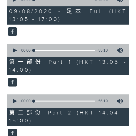
of
2. 「唔嫁」
3
09/08/2026 - 足本 Full (HKT
hours,
由 黃千歲、芳艷芬 主唱
13:05 - 17:00)
43
minutes,
0
seconds
3. 「 賣油郎」
0
由 李海泉、陳露薇 唱
seconds
00:00
55:10
of
55
第一部份 Part 1 (HKT 13:05 -
minutes,
節目時間：1400-1700
14:00)
10
seconds
節目名稱：粵曲會知音
節目主持：藍煒婷
0
seconds
00:00
56:19
of
1.「南唐春夢」
56
第二部份 Part 2 (HKT 14:04 -
minutes,
由 鄧碧雲、李寶瑩 主唱
15:00)
19
seconds