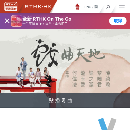
ENG
/
簡
×
全新 RTHK On The Go
取得
一手掌握 RTHK 電台、電視節目
點播粵曲...