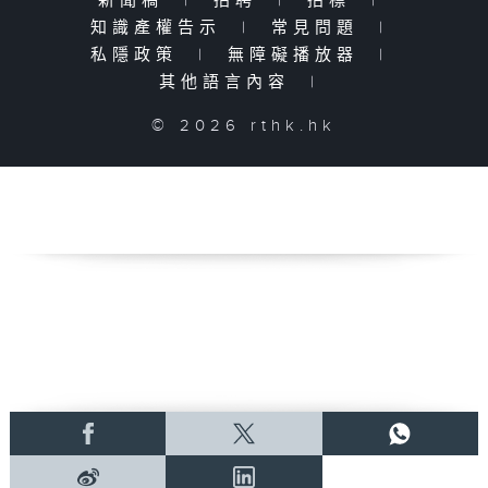
新聞稿
|
招聘
|
招標
|
知識產權告示
|
常見問題
|
私隱政策
|
無障礙播放器
|
其他語言內容
|
© 2026 rthk.hk