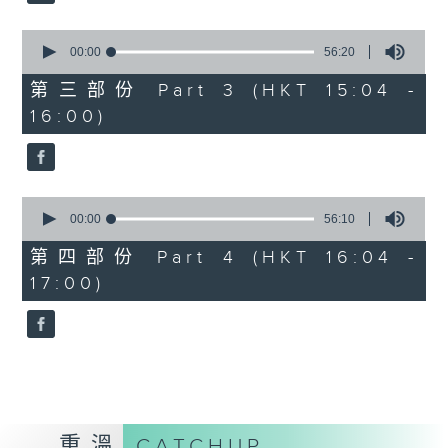
2. 「桃花緣」
由 梁兆明、蔣文端 主唱
0
seconds
00:00
56:20
of
56
第三部份 Part 3 (HKT 15:04 -
3.「十奏嚴嵩之寫表 」
minutes,
16:00)
20
seconds
由 麥炳榮、鳳凰女 主唱
4.「一代天嬌 」
0
seconds
00:00
56:10
由 紅線女 主唱
of
56
第四部份 Part 4 (HKT 16:04 -
minutes,
17:00)
10
5.「西施之五湖泛舟」
seconds
由 林錦堂、南鳳 主唱
6.「長城恨 」
由 龍貫天、何杜瑞卿 主唱
重溫
CATCHUP