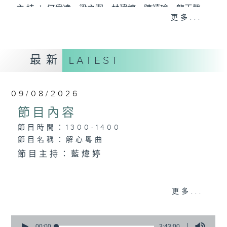
主 持 ： 何偉凌、梁之潔、林瑋婷、陳禧瑜、龍玉聲、
更多...
黎曉君、藍煒婷、吳立熙
最新
《戲曲天地》以播放粵曲、粵劇為主，逢星期一、
LATEST
三、五，開放1872312點唱熱線，歡迎聽眾點播粵曲；
星期二及星期六的「金裝粵劇」則播放長篇粵劇，精
09/08/2026
挑細選各種版本播出，如紅伶的演出版、港台的珍藏
節目內容
及原裝正版等；同時亦製作多元化特輯，訪問梨園、
節目時間：1300-1400
節目名稱：解心粵曲
曲藝及音樂界專業人士，邀請他們參與製作特備節目
節目主持：藍煒婷
及報導本港、國內及海外戲曲界的活動等等，式式俱
備。此外，更提供聽眾與各大紅伶透過電話、現場接
1.「殘夢」
更多...
觸及學習的機會，使各戲迷能親自體會紅伶做功的難
由 朱秀英 主唱
度和提高欣賞水平。
0
seconds
00:00
3:43:00