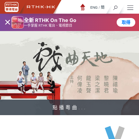
ENG
/
簡
×
全新 RTHK On The Go
取得
一手掌握 RTHK 電台、電視節目
點播粵曲...