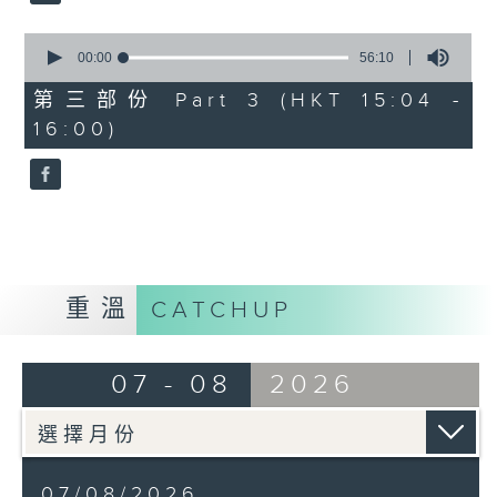
由 文千歲、鄧碧雲 主唱
0
seconds
00:00
56:10
of
56
第三部份 Part 3 (HKT 15:04 -
minutes,
節目時間：1500-1600
16:00)
10
seconds
節目名稱：梨園多聲道
節目主持：梁之潔、黎曉君
嘉賓：龍貫天
重溫
CATCHUP
07 - 08
2026
07/08/2026