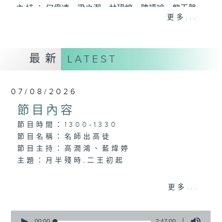
主 持 ： 何偉凌、梁之潔、林瑋婷、陳禧瑜、龍玉聲、
更多...
黎曉君、藍煒婷、吳立熙
最新
《戲曲天地》以播放粵曲、粵劇為主，逢星期一、
LATEST
三、五，開放1872312點唱熱線，歡迎聽眾點播粵曲；
星期二及星期六的「金裝粵劇」則播放長篇粵劇，精
07/08/2026
挑細選各種版本播出，如紅伶的演出版、港台的珍藏
節目內容
及原裝正版等；同時亦製作多元化特輯，訪問梨園、
節目時間：1300-1330
節目名稱：名師出高徒
曲藝及音樂界專業人士，邀請他們參與製作特備節目
節目主持：高潤鴻、藍煒婷
及報導本港、國內及海外戲曲界的活動等等，式式俱
主題：月半殘時,二王初起
備。此外，更提供聽眾與各大紅伶透過電話、現場接
更多...
觸及學習的機會，使各戲迷能親自體會紅伶做功的難
節目時間：1330-1400
度和提高欣賞水平。
節目名稱：鑼鼓新天地(重播)
0
節目主持：梁漢威
seconds
00:00
2:47:00