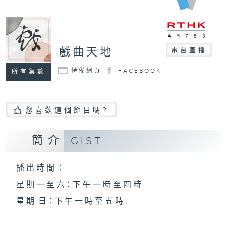
戲曲天地
電台直播
特備網頁
FACEBOOK
所有集數
您喜歡這個節目嗎?
簡介
GIST
播 出 時 間 ：
星 期 一 至 六：下 午 一 時 至 四 時
星 期 日：下 午 一 時 至 五 時