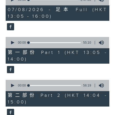
of
2
07/08/2026 - 足本 Full (HKT
hours,
13:05 - 16:00)
47
minutes,
節目時間：1400-1600
0
seconds
節目名稱：鑼鼓響 想點就點
0
節目主持：梁之潔、黎曉君
seconds
00:00
55:10
of
聽眾熱線：1872312
55
第一部份 Part 1 (HKT 13:05 -
minutes,
14:00)
10
seconds
1.「春滿人間喜滿堂(上)」
0
由 何非凡、芳艷芬 主唱
seconds
00:00
56:19
of
56
第二部份 Part 2 (HKT 14:04 -
minutes,
15:00)
19
seconds
2.「洛水神仙之私會」