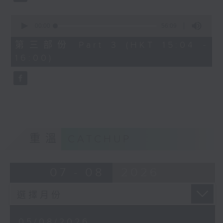
2. 「寶蓮燈之華山伏法」
0
由 阮兆輝、張琴思主唱
seconds
00:00
56:09
of
56
第三部份 Part 3 (HKT 15:04 -
minutes,
3. 「樓台會 」
16:00)
9
seconds
由 陳好逑、伍艷紅 主唱
4. 「鐵弓緣之品茶」
由 張寶華、李秋元主唱
重溫
CATCHUP
07 - 08
2026
05/08/2026