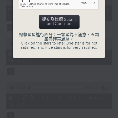
of
2
05/08/2026 - 足本 Full (HKT
hours,
13:05 - 16:00)
「嫁唔嫁」
46
提交及繼續 Submit
minutes,
and Continue
59
由 梁醒波、芳艷芬 主唱
seconds
點擊星星進行評分：一顆星為不滿意，五顆
星為非常滿意。
0
Click on the stars to rate: One star is for not
seconds
00:00
55:10
satisfied, and Five stars is for very satisfied.
of
節目時間：1400-1600
55
第一部份 Part 1 (HKT 13:05 -
minutes,
節目名稱：鑼鼓響 想點就點
14:00)
10
seconds
節目主持：黎曉君、吳立熙
0
seconds
00:00
56:19
of
1. 「祭玉河」
56
第二部份 Part 2 (HKT 14:04 -
minutes,
由 羅家寶 主唱
15:00)
19
seconds