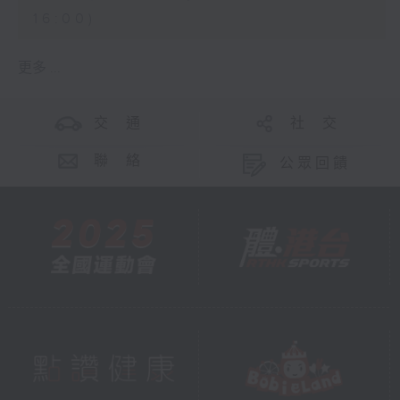
16:00)
更多 ...
交 通
社 交
聯 絡
公眾回饋