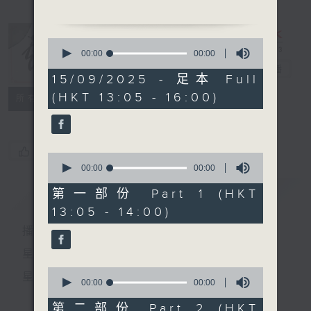
由 張月兒、伍木蘭 主
唱
0
seconds
00:00
00:00
of
戲曲天地
電台直播
0
15/09/2025 - 足本 Full
2. 「望江樓餞別」
seconds
(HKT 13:05 - 16:00)
特備網頁
FACEBOOK
由 龍貫天、鍾麗蓉 主
所有集數
唱
您喜歡這個節目嗎?
0
節目時間：1400-1600
seconds
00:00
00:00
of
節目名稱：鑼鼓響 想點就點
0
簡介
GIST
第一部份 Part 1 (HKT
節目主持：阮德鏘、陳禧瑜
seconds
13:05 - 14:00)
聽眾熱線：1872312
播 出 時 間 ：
星 期 一 至 六：下 午 一 時 至 四 時
1. 「正德戲鳳」
0
星 期 日：下 午 一 時 至 五 時
由 李龍、李鳳、陳志
seconds
00:00
00:00
of
雄 主唱
0
第二部份 Part 2 (HKT