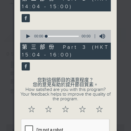
seconds
主 持 ： 何偉凌、梁之潔、林瑋婷、陳禧瑜、龍玉聲、
14:04 - 15:00)
更多...
黎曉君、藍煒婷、吳立熙
2. 「碧玉簪之送鳳冠」
由 文千歲、李寶瑩、譚
蘭卿 主唱
0
最新
《戲曲天地》以播放粵曲、粵劇為主，逢星期一、
LATEST
seconds
00:00
00:00
of
三、五，開放1872312點唱熱線，歡迎聽眾點播粵曲；
0
第三部份 Part 3 (HKT
seconds
3. 「非夢奇緣（上卷）」
星期二及星期六的「金裝粵劇」則播放長篇粵劇，精
05/08/2026
15:04 - 16:00)
由 任劍輝、羅艷卿 主
挑細選各種版本播出，如紅伶的演出版、港台的珍藏
節目內容
唱
及原裝正版等；同時亦製作多元化特輯，訪問梨園、
節目時間：1300-1400
您對這個節目的滿意程度？
節目名稱：粵曲會知音
曲藝及音樂界專業人士，邀請他們參與製作特備節目
您的意見有助於提升節目質素。
4. 「漢武帝之艷曲動皇
How satisfied are you with this program?
節目主持：黎曉君、吳立熙
及報導本港、國內及海外戲曲界的活動等等，式式俱
心」
Your feedback helps to improve the quality of
the program.
由 新馬師曾、崔妙
備。此外，更提供聽眾與各大紅伶透過電話、現場接
芝 主唱
☆
☆
☆
☆
☆
「一飯之恩」
更多...
觸及學習的機會，使各戲迷能親自體會紅伶做功的難
由 鍾雲山、伍木蘭 主唱
度和提高欣賞水平。
0
seconds
00:00
2:46:59