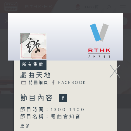
ENG
/
簡
×
全新 RTHK On The Go
取得
一手掌握 RTHK 電台、電視節目
X
所有集數
戲曲天地
特備網頁
FACEBOOK
節目內容
點播粵曲...
節目時間：1300-1400
節目名稱：粵曲會知音
節目主持：阮德鏘、陳禧瑜
更多...
1. 「花落始逢君」