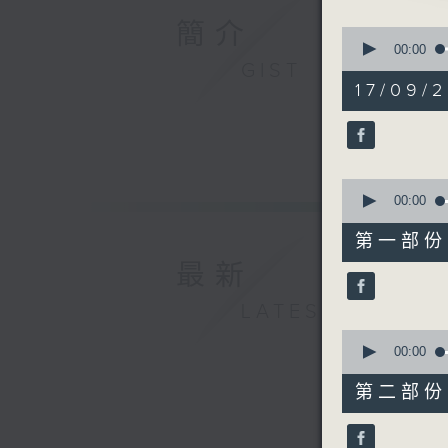
由 梁醒
簡介
0
seconds
00:00
of
GIST
3. 「苦鳳
2
17/09/
由 林家
hours,
48
袁立祥、李
minutes,
0
seconds
90%
0
seconds
00:00
of
56
第一部份 P
minutes,
0
最新
seconds
90%
LATEST
0
seconds
00:00
of
56
第二部份 P
minutes,
9
seconds