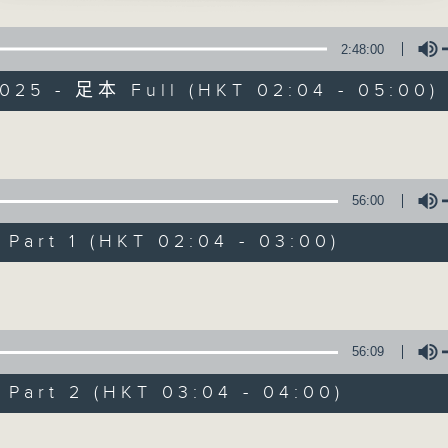
星 期 一 至 六 ： 凌 晨 二 時 至 五 時
波、任冰兒、李鳳 主唱
2:48:00
主 持 ： 丁家湘、李偉圖、黃可柔、林司敏
鶯憐 」
2025 - 足本 Full (HKT 02:04 - 05:00)
聲、冼劍麗、新梁醒波、何燕燕、余蕙芬、麥秋
香港電台第五台由2014年7月28日凌晨二時開始，推出每
錦帆、小甘羅、李紅棉 主唱
令每一個晚上越夜「粤」精彩。
Volume
56:00
08/08/2026
art 1 (HKT 02:04 - 03:00)
節目內容
Volume
網上直播完畢稍後提供節目重溫。 Archive will 
webcast
56:09
art 2 (HKT 03:04 - 04:00)
1
Volume