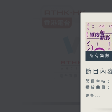
所有集數
節目內
電台直播
節目主持：
播放曲目：
1. 「棲鳳
更多...
由 紅線
2. 「苦