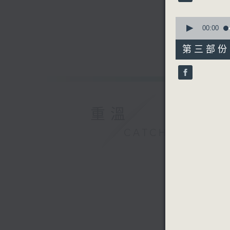
90%
0
seconds
00:00
of
56
第三部份 P
minutes,
10
seconds
90%
重溫
CATCHUP