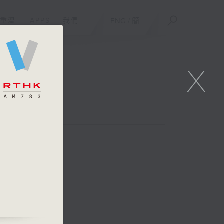
重溫
APPS
我們
ENG
/
簡
X