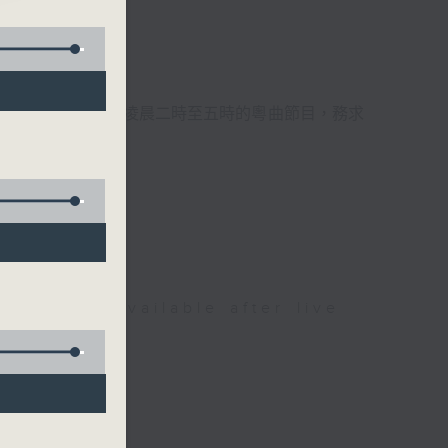
儂、
週6天，逢星期一至六凌晨二時至五時的粵曲節目，務求
be available after live