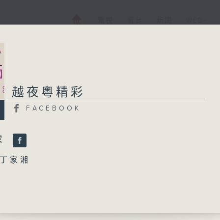
電視
電台
新聞
WEB+
越夜粵精彩
越夜粵精彩
FACEBOOK
FACEBOOK
所有集數
容
丁家湘
您喜歡這個節目嗎?
樓」
女、歐凱明、小新馬、李華麗 主唱
播 出 時 間 ：
鳳鶯憐之余俠魂訴情」