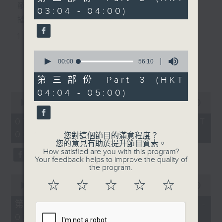
minutes,
節目主持：黃可柔
03:04 - 04:00)
19
seconds
播放曲目：
1. 「西廂記之賴柬」
由 白慶賢、王戈丹、梅芬 主唱
0
seconds
00:00
56:10
更多...
of
56
第三部份 Part 3 (HKT
2. 「賣春愁」
minutes,
04:04 - 05:00)
10
0
seconds
由 白楊 主唱
seconds
00:00
2:48:00
of
2
07/08/2026 - 足本 Full (HKT
hours,
02:04 - 05:00)
3. 「風流大俠」
48
您對這個節目的滿意程度？
minutes,
您的意見有助於提升節目質素。
0
由 靳永棠、梁玉卿 主唱
How satisfied are you with this program?
seconds
Your feedback helps to improve the quality of
the program.
0
4. 「人隔萬重山」
☆
☆
☆
☆
☆
seconds
00:00
56:10
of
由 張惠芳、胡美倫 主唱
56
第一部份 Part 1 (HKT 02:04 -
minutes,
03:00)
10