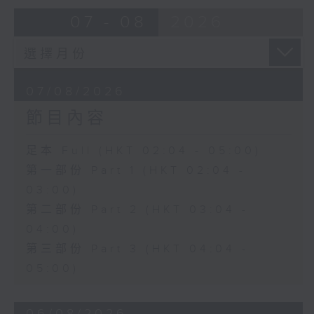
由 蓋鳴暉、尹飛燕 主唱
07 - 08
2026
4. 「火海君臣」
由 龍貫天、丁凡 主唱
07/08/2026
節目內容
5. 「鸞飄鳳更飄」
由 黃一鳴、盧筱萍 主唱
足本 Full (HKT 02:04 - 05:00)
第一部份 Part 1 (HKT 02:04 -
6. 「花落始逢君」
03:00)
由 張月兒、伍木蘭 主唱
第二部份 Part 2 (HKT 03:04 -
04:00)
第三部份 Part 3 (HKT 04:04 -
05:00)
06/08/2026