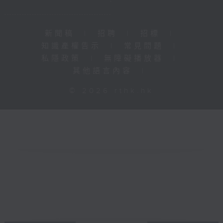
新聞稿
|
招聘
|
招標
|
知識產權告示
|
常見問題
|
私隱政策
|
無障礙播放器
|
其他語言內容
|
© 2026 rthk.hk