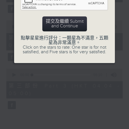
seconds
5. 「橫財就手」
由 何大傻、小飛紅 主唱
提交及繼續 Submit
0
and Continue
seconds
00:00
56:19
of
6. 「花木蘭之柳營步月」
56
第二部份 Part 2 (HKT 03:04 -
點擊星星進行評分：一顆星為不滿意，五顆
minutes,
星為非常滿意。
由 梁耀安、何萍 主唱
04:00)
19
Click on the stars to rate: One star is for not
seconds
satisfied, and Five stars is for very satisfied.
7. 「腸斷大江東」
0
由 劉鳳 主唱
seconds
00:00
56:10
of
56
第三部份 Part 3 (HKT 04:04 -
minutes,
05:00)
10
seconds