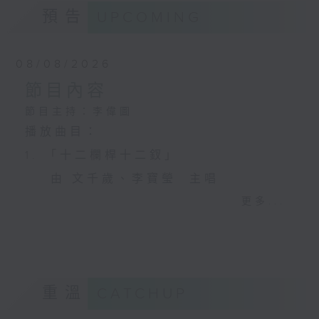
預告
UPCOMING
08/08/2026
節目內容
節目主持：李偉圖
播放曲目：
1. 「十二欄桿十二釵」
由 文千歲、李寶瑩 主唱
更多...
2. 「春暖花開醉杏樓」
由 黃麗冰 主唱
重溫
CATCHUP
3. 「怡紅公子祭瀟湘之葬花」