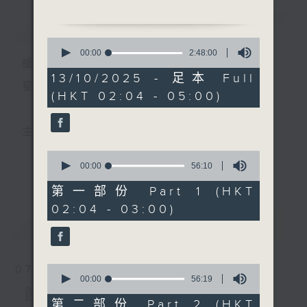
簡介
GIST
2. 「綠楊深處是儂家」
0
由 鍾雲山、伍木蘭 主唱
seconds
00:00
2:48:00
播 出 時 間 ：
of
2
13/10/2025 - 足本 Full
3. 「李靖紅拂之三策論乾
hours,
星 期 一 至 六 ： 凌 晨 二 時 至 五 時
(HKT 02:04 - 05:00)
48
坤」
minutes,
由 何華棧、潘千芊 主唱
0
seconds
主 持 ： 丁家湘、李偉圖、黃可柔、林司敏
4. 「幻影紅塵」
0
由 嚴淑芳 主唱
seconds
00:00
56:10
更多...
香港電台第五台由2014年7月28日凌晨二時開始，推出
of
56
第一部份 Part 1 (HKT
5. 「御碑亭之誘福」
minutes,
每週6天，逢星期一至六凌晨二時至五時的粵曲節目，
02:04 - 03:00)
10
由 白慶賢、白雪紅 主唱
seconds
最新
務求令每一個晚上越夜「粤」精彩。
LATEST
6. 「紫塞玉笙寒」
由 黃千歲、陳好逑 主唱
0
07/08/2026
seconds
00:00
56:19
of
節目內容
56
第二部份 Part 2 (HKT