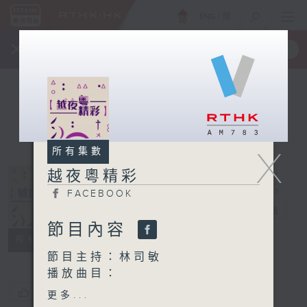
ENG
/
簡
×
全新 RTHK On The Go
取得
一手掌握 RTHK 電台、電視節目
X
所有集數
越夜粵精彩
FACEBOOK
越夜粵精彩
電台直播
節目內容
FACEBOOK
所有集數
節目主持：林司敏
播放曲目：
1. 「竊符救趙之劫後紅顏 」
您喜歡這個節目嗎?
更多...
由 梁漢威、陳慧思 主唱