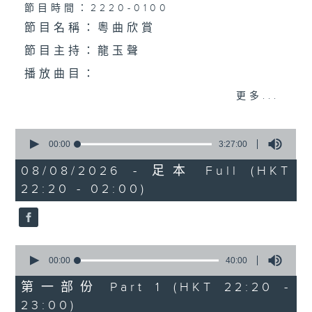
個晚上播放粵曲，以地方語言介紹京劇、潮劇、越劇
節目時間：2220-0100
節目名稱：粵曲欣賞
等；務求以同一語言介紹同一劇種，望能令廣大聽眾
節目主持：龍玉聲
有更親切的感受。
播放曲目：
更多...
0
1. 「潞安州」
seconds
00:00
3:27:00
of
由 彭熾權、鄭培英 主唱
3
08/08/2026 - 足本 Full (HKT
hours,
22:20 - 02:00)
27
minutes,
0
seconds
2. 「潘生會妙嫦」
0
由 文千歲、盧秋萍 主唱
seconds
00:00
40:00
of
40
第一部份 Part 1 (HKT 22:20 -
minutes,
23:00)
0