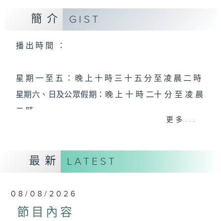
簡介
GIST
播 出 時 間 ：
星 期 一 至 五 ： 晚 上 十 時 三 十 五 分 至 凌 晨 二 時
星期六、日及公眾假期：晚 上 十 時 二十 分 至 凌 晨
二 時
更多...
主 持 ：林瑋婷、龍玉聲、御玲瓏、丁家湘、藍煒婷、
最新
黃可柔、馬崇恩、蕭桐、陳婉紅、紅萍、林玉琴、陳
LATEST
箋
08/08/2026
為顧及平日需要上班的聽眾，《戲曲之夜》安排在每
節目內容