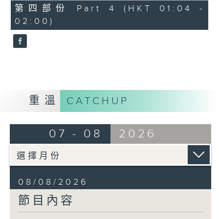
「花為媒(二)」
56
第四部份 Part 4 (HKT 01:04 -
minutes,
由 周雅琴、楊文蔚、 朱祝芬、傅頌
02:00)
10
seconds
英 主唱
重溫
CATCHUP
07 - 08
2026
08/08/2026
節目內容