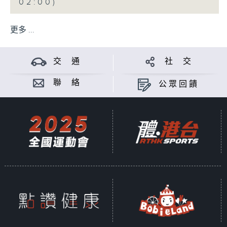
02:00)
更多 ...
交 通
社 交
聯 絡
公眾回饋