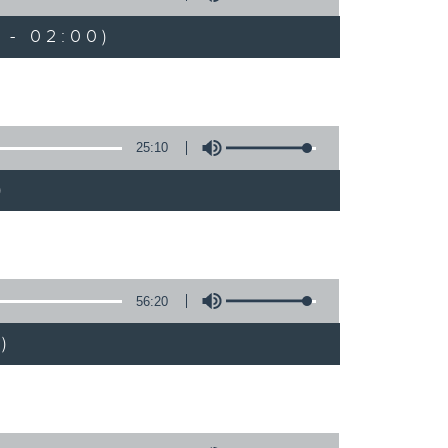
 - 02:00)
25:10
)
56:20
)