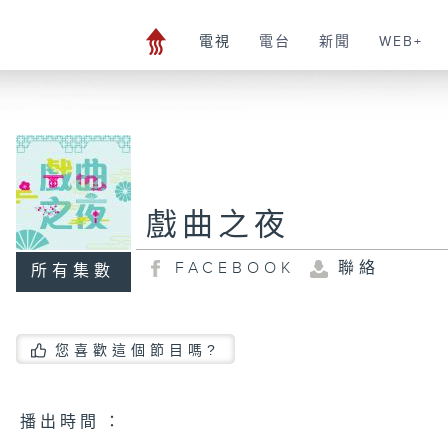
電視
電台
新聞
WEB+
戲曲之夜
FACEBOOK
聯絡
所有集數
您喜歡這個節目嗎?
播 出 時 間 ：