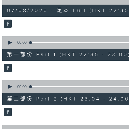
of
3
07/08/2026 - 足本 Full (HKT 22:35
hours,
12
minutes,
0
seconds
Volume
90%
0
seconds
00:00
of
25
第一部份 Part 1 (HKT 22:35 - 23:00
minutes,
10
seconds
Volume
90%
0
seconds
00:00
of
56
第二部份 Part 2 (HKT 23:04 - 24:00
minutes,
20
seconds
Volume
90%
0