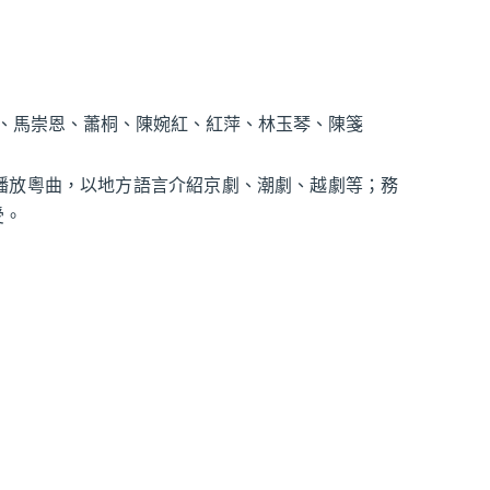
柔、馬崇恩、蕭桐、陳婉紅、紅萍、林玉琴、陳箋
播放粵曲，以地方語言介紹京劇、潮劇、越劇等；務
受。