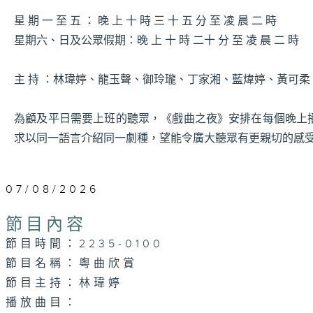
星 期 一 至 五 ： 晚 上 十 時 三 十 五 分 至 凌 晨 二 時
星期六、日及公眾假期：晚 上 十 時 二十 分 至 凌 晨 二 時
主 持 ：林瑋婷、龍玉聲、御玲瓏、丁家湘、藍煒婷、黃可
為顧及平日需要上班的聽眾，《戲曲之夜》安排在每個晚上
求以同一語言介紹同一劇種，望能令廣大聽眾有更親切的感
07/08/2026
節目內容
節目時間：2235-0100
節目名稱：粵曲欣賞
節目主持：林瑋婷
播放曲目：