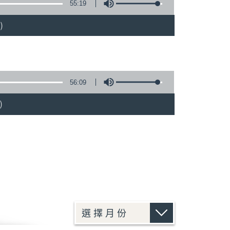
55:19
)
56:09
)