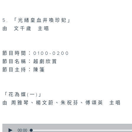
5. 「光緒皇血井喚珍妃」
由 文千歲 主唱
節目時間：0100-0200
節目名稱：越劇欣賞
節目主持：陳箋
「花為媒(一)」
由 周雅琴、楊文蔚、朱祝芬、傅頌英 主唱
0
seconds
00:00