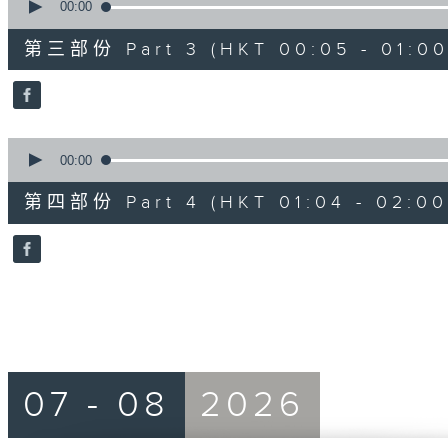
seconds
00:00
of
55
第三部份 Part 3 (HKT 00:05 - 01:00
minutes,
19
seconds
Volume
90%
0
seconds
00:00
of
56
第四部份 Part 4 (HKT 01:04 - 02:00
minutes,
9
seconds
Volume
90%
07 - 08
2026