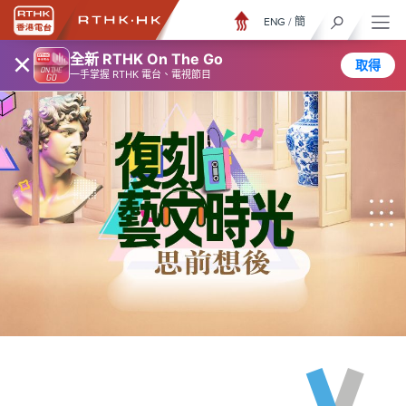
ENG
/
簡
×
全新 RTHK On The Go
取得
一手掌握 RTHK 電台、電視節目