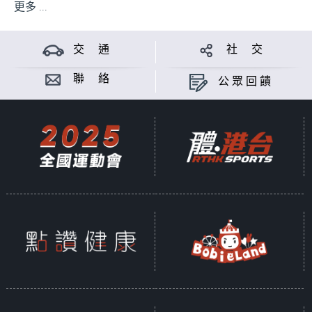
更多 ...
交 通
社 交
聯 絡
公眾回饋