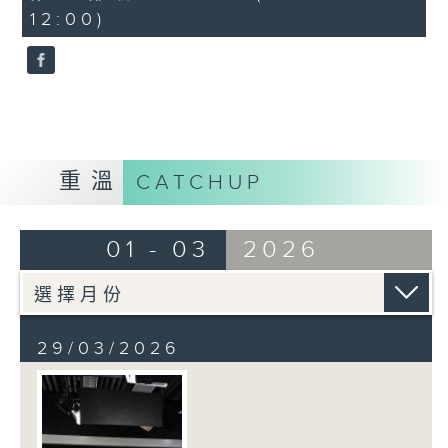
minutes,
12:00)
10
seconds
重溫
CATCHUP
01 - 03
2026
29/03/2026