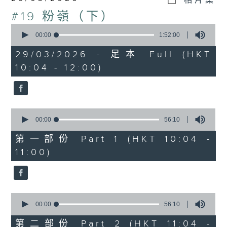
相片集
#19 粉嶺（下）
0
seconds
00:00
1:52:00
of
1
29/03/2026 - 足本 Full (HKT
hour,
10:04 - 12:00)
52
minutes,
0
seconds
0
seconds
00:00
56:10
of
56
第一部份 Part 1 (HKT 10:04 -
minutes,
11:00)
10
seconds
0
seconds
00:00
56:10
of
56
第二部份 Part 2 (HKT 11:04 -