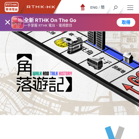
ENG
/
簡
×
全新 RTHK On The Go
取得
一手掌握 RTHK 電台、電視節目