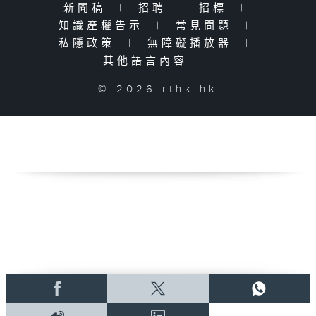
新聞稿
|
招聘
|
招標
|
知識產權告示
|
常見問題
|
私隱政策
|
無障礙播放器
|
其他語言內容
|
© 2026 rthk.hk