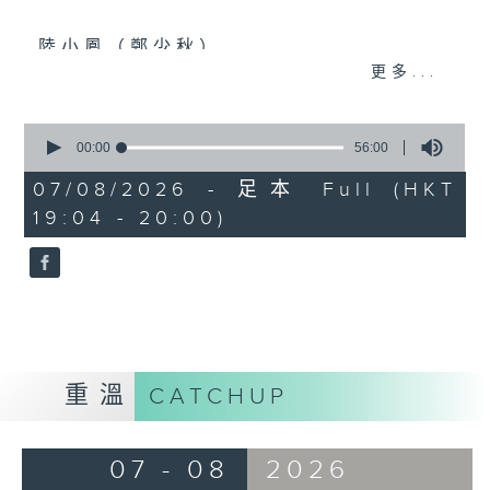
陸小鳳（鄭少秋）
更多...
佛跳牆（許冠傑）
义燒包（徐小鳳）
0
seconds
00:00
56:00
雲吞麵
of
56
07/08/2026 - 足本 Full (HKT
Mamma Mia 美味天王
minutes,
19:04 - 20:00)
0
沈殿霞/歐陽振華/關詠荷/秦沛/宣萱/張
seconds
可頣
雲吞（鄧小巧）
還是會寂寞（陳綺貞）
環遊世界：即將消失的8大世界美景(2)
重溫
CATCHUP
07 - 08
2026