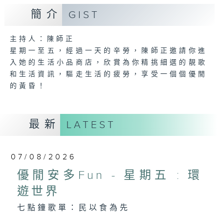
簡介
GIST
主持人：陳師正
星期一至五，經過一天的辛勞，陳師正邀請你進
入她的生活小品商店，欣賞為你精挑細選的靚歌
和生活資訊，驅走生活的疲勞，享受一個個優閒
的黃昏！
最新
LATEST
07/08/2026
優閒安多Fun - 星期五 : 環
遊世界
七點鐘歌單：民以食為先