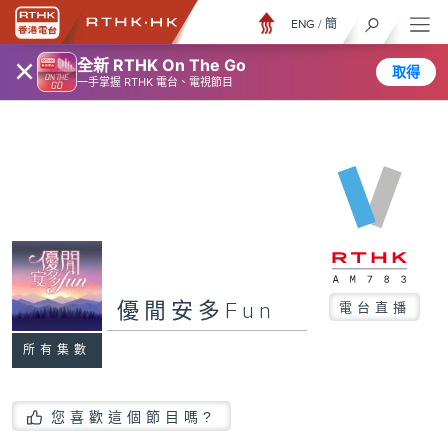
ENG
/
簡
×
全新 RTHK On The Go
取得
一手掌握 RTHK 電台、電視節目
優閒安多Fun
電台直播
所有集數
您喜歡這個節目嗎?