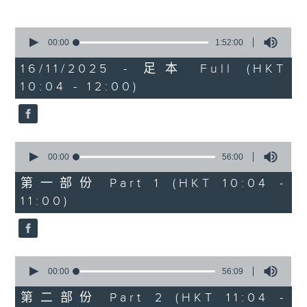
(現任中國香港學界體育聯會
港九地域中學分會名譽顧問/
0
seconds
德望學校前體育主任)//主持
00:00
1:52:00
of
1
︰鍾傑良、譚秀雯醫生、區凱
16/11/2025 - 足本 Full (HKT
hour,
10:04 - 12:00)
52
聲 +小嘉賓：歐奕言
minutes,
0
seconds
0
seconds
00:00
56:00
of
56
第一部份 Part 1 (HKT 10:04 -
minutes,
11:00)
0
seconds
0
seconds
00:00
56:09
of
56
第二部份 Part 2 (HKT 11:04 -
minutes,