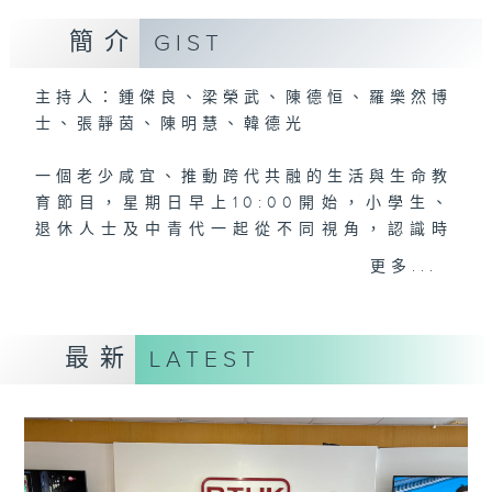
簡介
GIST
主持人：鍾傑良、梁榮武、陳德恒、羅樂然博
士、張靜茵、陳明慧、韓德光
一個老少咸宜、推動跨代共融的生活與生命教
育節目，星期日早上10:00開始，小學生、
退休人士及中青代一起從不同視角，認識時
事、國家、世界，涉獵多元知識，分享經歷與
更多...
智慧。
#香港電台文教組
最新
LATEST
#
藝文一格
culture.rthk.hk