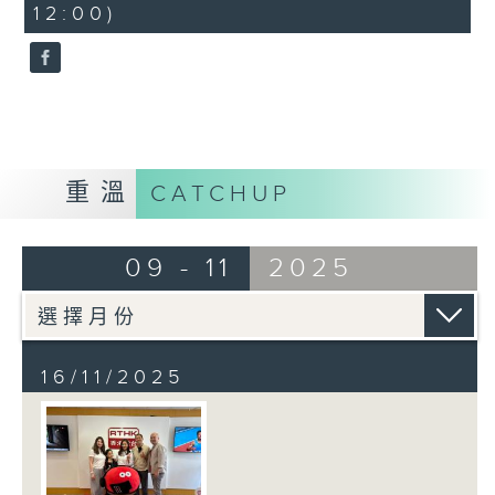
12:00)
9
seconds
重溫
CATCHUP
09 - 11
2025
16/11/2025