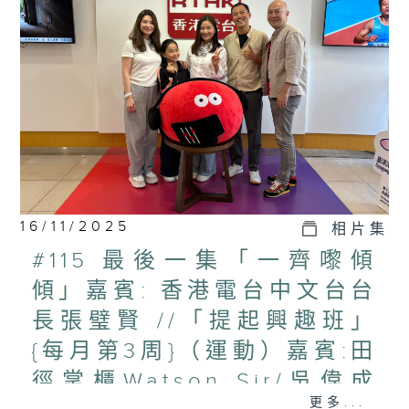
16/11/2025
相片集
#115 最後一集「一齊嚟傾
傾」嘉賓: 香港電台中文台台
長張璧賢 //「提起興趣班」
{每月第3周}（運動）嘉賓:田
徑掌櫃Watson Sir/吳偉成
更多...