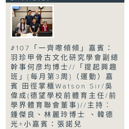
#107「一齊嚟傾傾」嘉賓：
羽珍甲骨古文化研究學會副總
幹事何彦均博士//「提起興趣
班」{每月第3周}（運動）嘉
賓:田徑掌櫃Watson Sir/吳
偉成(德望學校前體育主任/前
學界體育聯會董事)//主持︰
鍾傑良、林麗玲博士 、韓德
光+小嘉賓：張諾兒