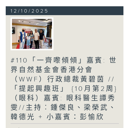
12/10/2025
#110「一齊嚟傾傾」嘉賓: 世
界自然基金會香港分會
（WWF）行政總裁黃碧茵 //
「提起興趣班」 {10月第2周}
（眼科）嘉賓: 眼科醫生譚秀
雯//主持︰鍾傑良、梁榮武、
韓德光 + 小嘉賓：彭愉欣