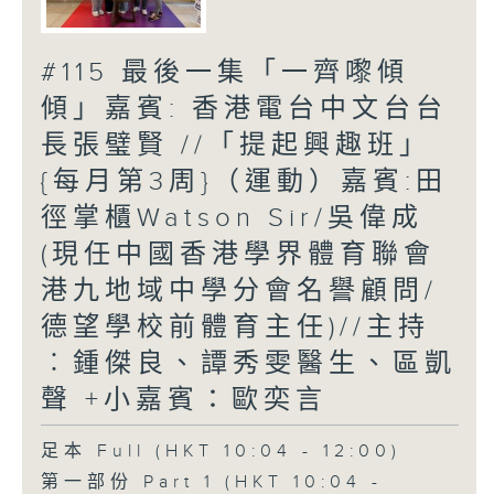
#115 最後一集「一齊嚟傾
傾」嘉賓: 香港電台中文台台
長張璧賢 //「提起興趣班」
{每月第3周}（運動）嘉賓:田
徑掌櫃Watson Sir/吳偉成
(現任中國香港學界體育聯會
港九地域中學分會名譽顧問/
德望學校前體育主任)//主持
︰鍾傑良、譚秀雯醫生、區凱
聲 +小嘉賓：歐奕言
足本 Full (HKT 10:04 - 12:00)
第一部份 Part 1 (HKT 10:04 -