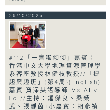
26/10/2025
#112「一齊嚟傾傾」嘉賓：
香港中文大學地理資源管理學
系客座教授林健枝教授//「提
起興趣班」{第4周}(English)
嘉賓:資深英語導師 Ms Ally
Lo //主持︰鍾傑良、梁榮
武、張靜茵+小嘉賓：胡彥禎