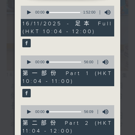
0
seconds
00:00
1:52:00
of
1
16/11/2025 - 足本 Full
hour,
(HKT 10:04 - 12:00)
52
minutes,
0
seconds
0
seconds
00:00
56:00
of
56
第一部份 Part 1 (HKT
16/11/2025
相片集
minutes,
10:04 - 11:00)
0
#115 最後一集「一齊嚟傾
seconds
傾」嘉賓: 香港電台中文台台
長張璧賢 //「提起興趣班」
0
seconds
00:00
56:09
{每月第3周}（運動）嘉賓:田
of
56
第二部份 Part 2 (HKT
徑掌櫃Watson Sir/吳偉成
minutes,
11:04 - 12:00)
9
更多...