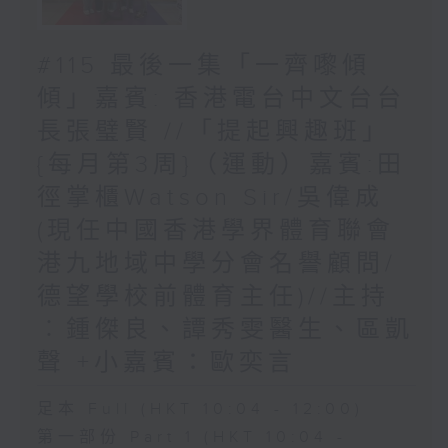
#115 最後一集「一齊嚟傾
傾」嘉賓: 香港電台中文台台
長張璧賢 //「提起興趣班」
{每月第3周}（運動）嘉賓:田
徑掌櫃Watson Sir/吳偉成
(現任中國香港學界體育聯會
港九地域中學分會名譽顧問/
德望學校前體育主任)//主持
︰鍾傑良、譚秀雯醫生、區凱
聲 +小嘉賓：歐奕言
足本 Full (HKT 10:04 - 12:00)
第一部份 Part 1 (HKT 10:04 -