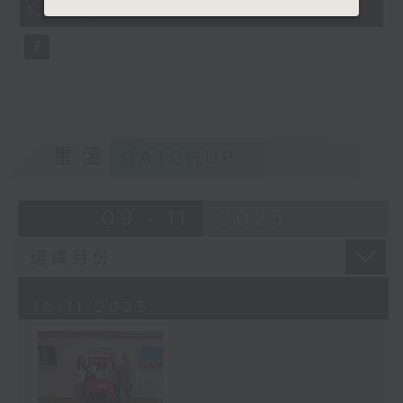
12:00)
9
seconds
重溫
CATCHUP
09 - 11
2025
16/11/2025