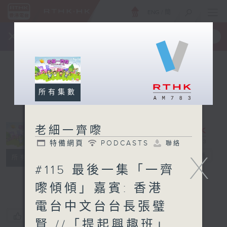
ENG
/
簡
×
全新 RTHK On The Go
取得
一手掌握 RTHK 電台、電視節目
所有集數
老細一齊嚟
特備網頁
PODCASTS
聯絡
X
老細一齊嚟
電台直播
所有集數
#115 最後一集「一齊
特備網頁
PODCASTS
聯絡
嚟傾傾」嘉賓: 香港
電台中文台台長張璧
您喜歡這個節目嗎?
賢 //「提起興趣班」