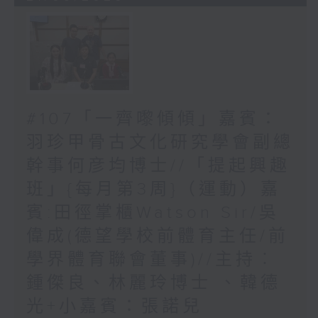
#107「一齊嚟傾傾」嘉賓：
羽珍甲骨古文化研究學會副總
幹事何彦均博士//「提起興趣
班」{每月第3周}（運動）嘉
賓:田徑掌櫃Watson Sir/吳
偉成(德望學校前體育主任/前
學界體育聯會董事)//主持︰
鍾傑良、林麗玲博士 、韓德
光+小嘉賓：張諾兒