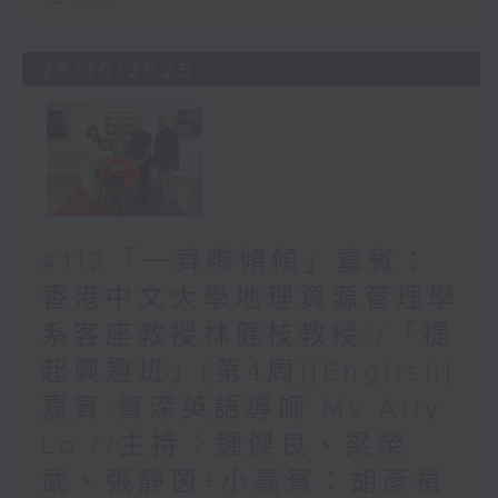
26/10/2025
#112「一齊嚟傾傾」嘉賓：
香港中文大學地理資源管理學
系客座教授林健枝教授//「提
起興趣班」{第4周}(English)
嘉賓:資深英語導師 Ms Ally
Lo //主持︰鍾傑良、梁榮
武、張靜茵+小嘉賓：胡彥禎