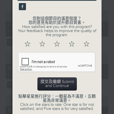
(現任中國香港學界體育聯會
seconds
港九地域中學分會名譽顧問/
0
seconds
德望學校前體育主任)//主持
00:00
1:52:00
您對這個節目的滿意程度？
of
您的意見有助於提升節目質素。
1
︰鍾傑良、譚秀雯醫生、區凱
16/11/2025 - 足本 Full (HKT
How satisfied are you with this program?
hour,
Your feedback helps to improve the quality of
10:04 - 12:00)
52
聲 +小嘉賓：歐奕言
the program.
minutes,
0
☆
☆
☆
☆
☆
seconds
0
seconds
00:00
56:00
of
56
第一部份 Part 1 (HKT 10:04 -
minutes,
11:00)
0
seconds
提交及繼續 Submit
and Continue
點擊星星進行評分：一顆星為不滿意，五顆
0
星為非常滿意。
seconds
00:00
56:09
Click on the stars to rate: One star is for not
of
satisfied, and Five stars is for very satisfied.
56
第二部份 Part 2 (HKT 11:04 -
minutes,