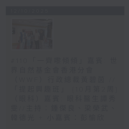
12/10/2025
#110「一齊嚟傾傾」嘉賓: 世
界自然基金會香港分會
（WWF）行政總裁黃碧茵 //
「提起興趣班」 {10月第2周}
（眼科）嘉賓: 眼科醫生譚秀
雯//主持︰鍾傑良、梁榮武、
韓德光 + 小嘉賓：彭愉欣