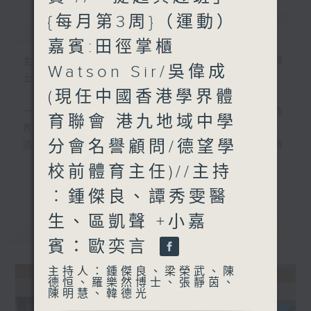
{每月第3周}（運動）
簡介
GIST
嘉賓:田徑掌櫃
主持人：鍾傑良、梁榮武、陳德恒、羅樂然博
Watson Sir/吳偉成
士、張靜茵、陳明慧、韓德光
(現任中國香港學界體
一個老少咸宜、推動跨代共融的生活與生命教
育聯會 港九地域中學
育節目，星期日早上10:00開始，小學生、
分會名譽顧問/德望學
退休人士及中青代一起從不同視角，認識時
事、國家、世界，涉獵多元知識，分享經歷與
校前體育主任)//主持
更多...
智慧。
︰鍾傑良、譚秀雯醫
#香港電台文教組
生、區凱聲 +小嘉
最新
LATEST
#
藝文一格
culture.rthk.hk
賓：歐奕言
主持人：鍾傑良、梁榮武、陳
德恒、羅樂然博士、張靜茵、
陳明慧、韓德光