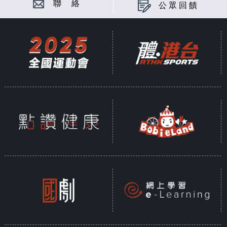
聯 絡
公眾回饋