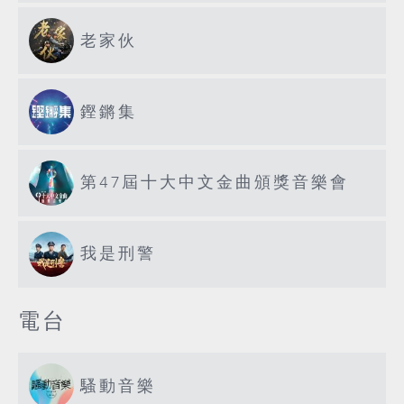
老家伙
鏗鏘集
第47屆十大中文金曲頒獎音樂會
我是刑警
電台
騷動音樂