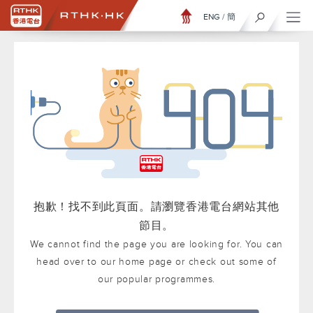
ENG
/
簡
抱歉！找不到此頁面。請瀏覽香港電台網站其他
節目。
We cannot find the page you are looking for. You can
head over to our home page or check out some of
our popular programmes.