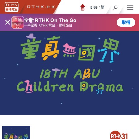
ENG
/
簡
×
全新 RTHK On The Go
取得
一手掌握 RTHK 電台、電視節目