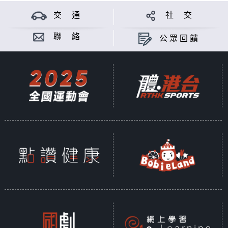
交 通
社 交
聯 絡
公眾回饋