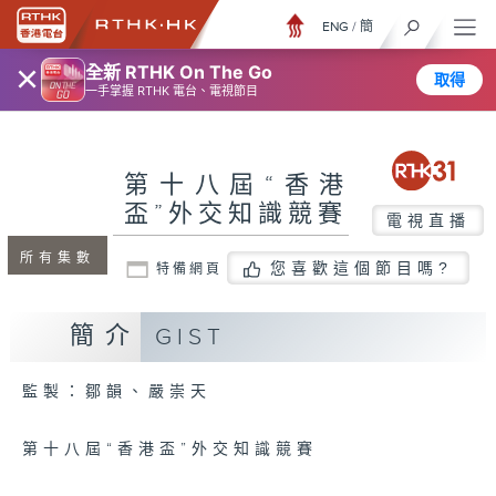
ENG
/
簡
×
全新 RTHK On The Go
取得
一手掌握 RTHK 電台、電視節目
第十八屆“香港
盃”外交知識競賽
電視直播
所有集數
您喜歡這個節目嗎?
特備網頁
簡介
GIST
監製：鄒韻、嚴崇天
第十八屆“香港盃”外交知識競賽