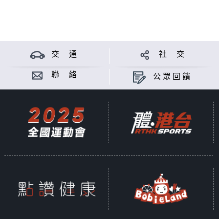
交 通
社 交
聯 絡
公眾回饋