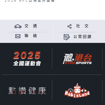
2026 AFC亞洲區外圍賽
交 通
社 交
聯 絡
公眾回饋