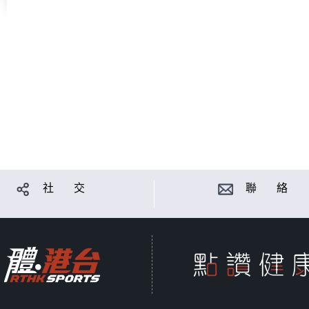
社 交
聯 絡